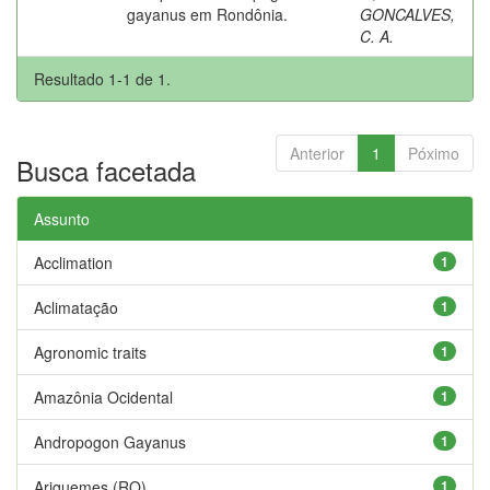
gayanus em Rondônia.
GONCALVES,
C. A.
Resultado 1-1 de 1.
Anterior
1
Póximo
Busca facetada
Assunto
Acclimation
1
Aclimatação
1
Agronomic traits
1
Amazônia Ocidental
1
Andropogon Gayanus
1
Ariquemes (RO)
1