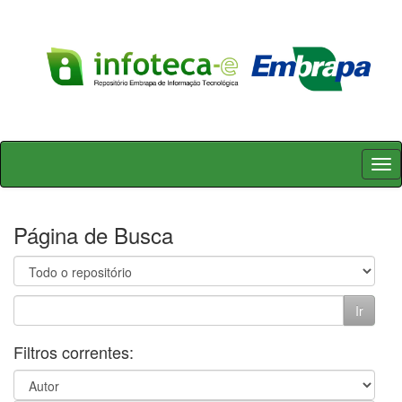
Skip
navigation
Página de Busca
Filtros correntes: