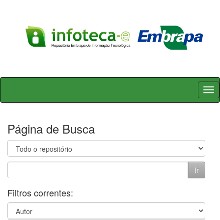
Skip
navigation
Página de Busca
Filtros correntes: