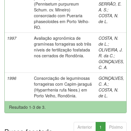
(Pennisetum purpureum
SERRÃO, E.
Schum. cv. Mineiro)
A. S.
;
consorciado com Pueraria
COSTA, N.
phaseoloides em Porto Velho-
de L.
RO.
1997
Avaliação agronômica de
COSTA, N.
gramíneas forrageiras sob três
de L.
;
níveis de fertilização fosfatada
OLIVEIRA, J.
nos cerrados de Rondônia.
R. da C.
;
GONÇALVES,
C. A.
1996
Consorciação de leguminosas
GONÇALVES,
forrageiras com Capim-jaraguá
C. A.
;
(Hyparrhenia rufa Nees.) em
COSTA, N.
Porto Velho, Rondônia.
de L.
Resultado 1-3 de 3.
Anterior
1
Póximo