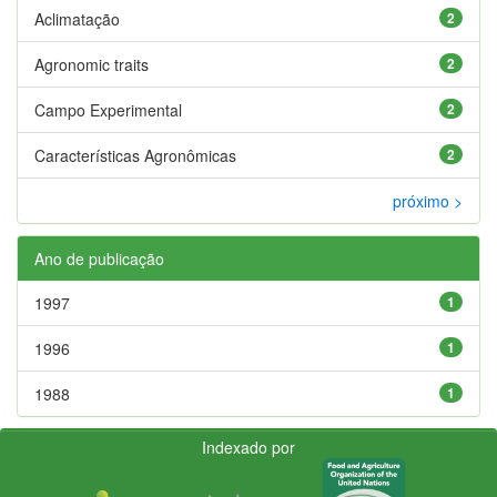
Aclimatação
2
Agronomic traits
2
Campo Experimental
2
Características Agronômicas
2
próximo >
Ano de publicação
1997
1
1996
1
1988
1
Indexado por