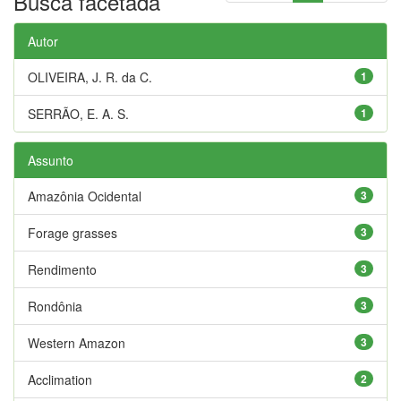
Busca facetada
Autor
OLIVEIRA, J. R. da C.
1
SERRÃO, E. A. S.
1
Assunto
Amazônia Ocidental
3
Forage grasses
3
Rendimento
3
Rondônia
3
Western Amazon
3
Acclimation
2