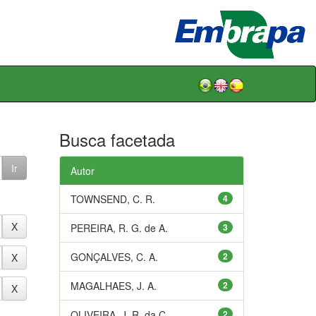
Busca facetada
Autor
TOWNSEND, C. R.
4
PEREIRA, R. G. de A.
3
GONÇALVES, C. A.
2
MAGALHAES, J. A.
2
OLIVEIRA, J. R. da C.
2