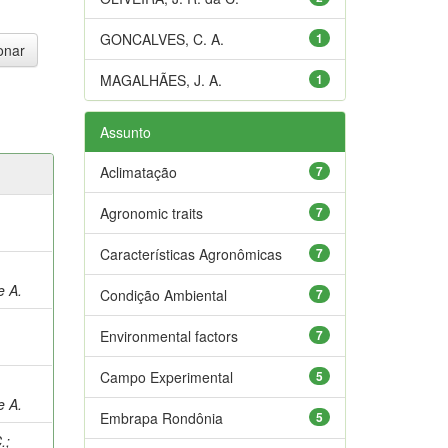
GONCALVES, C. A.
1
MAGALHÃES, J. A.
1
Assunto
Aclimatação
7
Agronomic traits
7
Características Agronômicas
7
e A.
Condição Ambiental
7
Environmental factors
7
Campo Experimental
5
e A.
Embrapa Rondônia
5
.
;