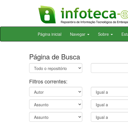
Skip
Página inicial
Navegar
Sobre
Est
navigation
Página de Busca
Filtros correntes: