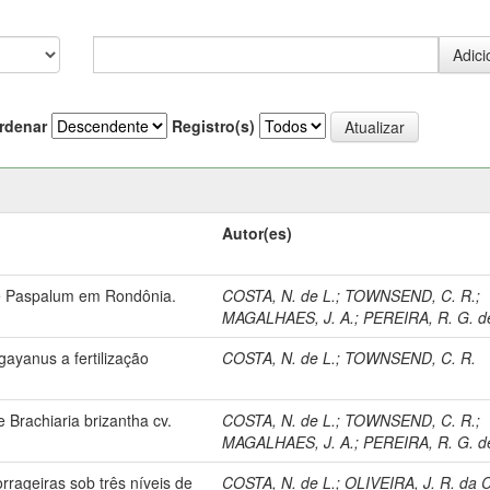
rdenar
Registro(s)
Autor(es)
de Paspalum em Rondônia.
COSTA, N. de L.
;
TOWNSEND, C. R.
;
MAGALHAES, J. A.
;
PEREIRA, R. G. d
ayanus a fertilização
COSTA, N. de L.
;
TOWNSEND, C. R.
Brachiaria brizantha cv.
COSTA, N. de L.
;
TOWNSEND, C. R.
;
MAGALHAES, J. A.
;
PEREIRA, R. G. d
rageiras sob três níveis de
COSTA, N. de L.
;
OLIVEIRA, J. R. da C