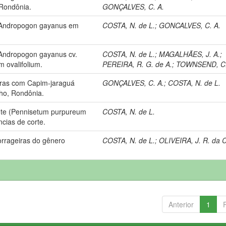
 Rondônia.
GONÇALVES, C. A.
e Andropogon gayanus em
COSTA, N. de L.
;
GONCALVES, C. A.
 Andropogon gayanus cv.
COSTA, N. de L.
;
MAGALHÃES, J. A.
;
 ovalifolium.
PEREIRA, R. G. de A.
;
TOWNSEND, C.
iras com Capim-jaraguá
GONÇALVES, C. A.
;
COSTA, N. de L.
lho, Rondônia.
nte (Pennisetum purpureum
COSTA, N. de L.
cias de corte.
orrageiras do gênero
COSTA, N. de L.
;
OLIVEIRA, J. R. da C
Anterior
1