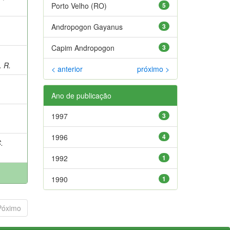
Porto Velho (RO)
5
Andropogon Gayanus
3
Capim Andropogon
3
 R.
< anterior
próximo >
Ano de publicação
1997
3
1996
4
.
1992
1
1990
1
Póximo