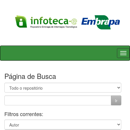
Skip
navigation
Página de Busca
Filtros correntes: