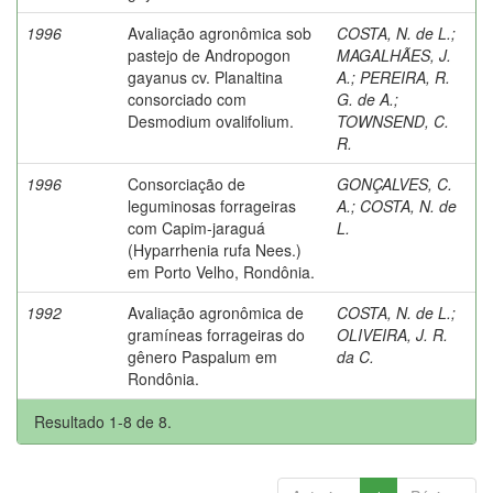
1996
Avaliação agronômica sob
COSTA, N. de L.
;
pastejo de Andropogon
MAGALHÃES, J.
gayanus cv. Planaltina
A.
;
PEREIRA, R.
consorciado com
G. de A.
;
Desmodium ovalifolium.
TOWNSEND, C.
R.
1996
Consorciação de
GONÇALVES, C.
leguminosas forrageiras
A.
;
COSTA, N. de
com Capim-jaraguá
L.
(Hyparrhenia rufa Nees.)
em Porto Velho, Rondônia.
1992
Avaliação agronômica de
COSTA, N. de L.
;
gramíneas forrageiras do
OLIVEIRA, J. R.
gênero Paspalum em
da C.
Rondônia.
Resultado 1-8 de 8.