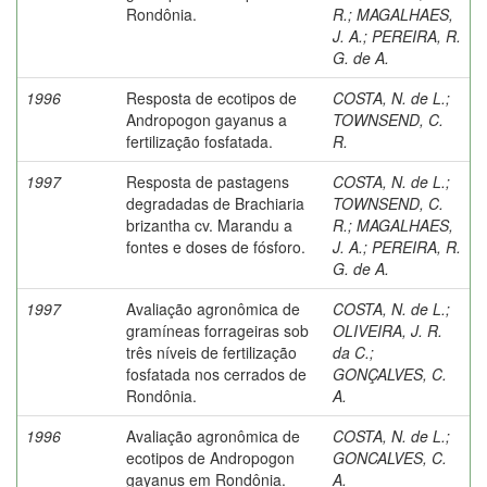
Rondônia.
R.
;
MAGALHAES,
J. A.
;
PEREIRA, R.
G. de A.
1996
Resposta de ecotipos de
COSTA, N. de L.
;
Andropogon gayanus a
TOWNSEND, C.
fertilização fosfatada.
R.
1997
Resposta de pastagens
COSTA, N. de L.
;
degradadas de Brachiaria
TOWNSEND, C.
brizantha cv. Marandu a
R.
;
MAGALHAES,
fontes e doses de fósforo.
J. A.
;
PEREIRA, R.
G. de A.
1997
Avaliação agronômica de
COSTA, N. de L.
;
gramíneas forrageiras sob
OLIVEIRA, J. R.
três níveis de fertilização
da C.
;
fosfatada nos cerrados de
GONÇALVES, C.
Rondônia.
A.
1996
Avaliação agronômica de
COSTA, N. de L.
;
ecotipos de Andropogon
GONCALVES, C.
gayanus em Rondônia.
A.