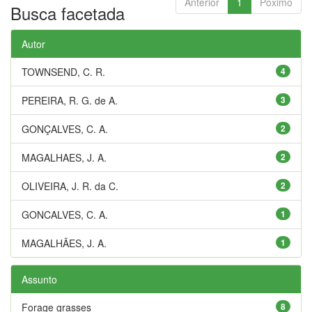
Anterior
1
Póximo
Busca facetada
Autor
TOWNSEND, C. R.
4
PEREIRA, R. G. de A.
3
GONÇALVES, C. A.
2
MAGALHAES, J. A.
2
OLIVEIRA, J. R. da C.
2
GONCALVES, C. A.
1
MAGALHÃES, J. A.
1
Assunto
Forage grasses
8