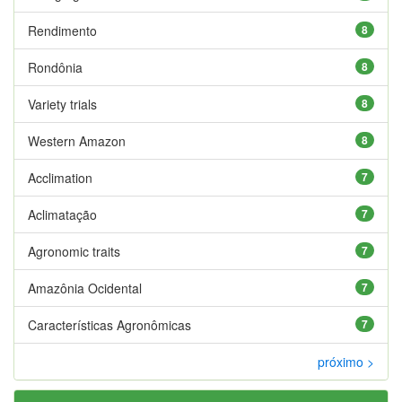
Rendimento
8
Rondônia
8
Variety trials
8
Western Amazon
8
Acclimation
7
Aclimatação
7
Agronomic traits
7
Amazônia Ocidental
7
Características Agronômicas
7
próximo >