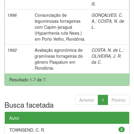
R.
1996
Consorciação de
GONÇALVES, C.
leguminosas forrageiras
A.
;
COSTA, N. de
com Capim-jaraguá
L.
(Hyparrhenia rufa Nees.)
em Porto Velho, Rondônia.
1992
Avaliação agronômica de
COSTA, N. de L.
;
gramíneas forrageiras do
OLIVEIRA, J. R.
gênero Paspalum em
da C.
Rondônia.
Resultado 1-7 de 7.
Anterior
1
Póximo
Busca facetada
Autor
TOWNSEND, C. R.
3