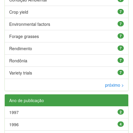
Crop yield
7
Environmental factors
7
Forage grasses
7
Rendimento
7
Rondônia
7
Variety trials
7
próximo >
Ano de publicação
1997
2
1996
4