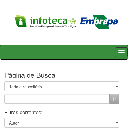
Skip
navigation
Página de Busca
Filtros correntes: