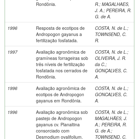
Rondônia.
R.
;
MAGALHAES,
J. A.
;
PEREIRA, R.
G. de A.
1996
Resposta de ecotipos de
COSTA, N. de L.
;
Andropogon gayanus a
TOWNSEND, C.
fertilização fosfatada.
R.
1997
Avaliação agronômica de
COSTA, N. de L.
;
gramíneas forrageiras sob
OLIVEIRA, J. R.
três níveis de fertilização
da C.
;
fosfatada nos cerrados de
GONÇALVES, C.
Rondônia.
A.
1996
Avaliação agronômica de
COSTA, N. de L.
;
ecotipos de Andropogon
GONCALVES, C.
gayanus em Rondônia.
A.
1996
Avaliação agronômica sob
COSTA, N. de L.
;
pastejo de Andropogon
MAGALHÃES, J.
gayanus cv. Planaltina
A.
;
PEREIRA, R.
consorciado com
G. de A.
;
Desmodium ovalifolium.
TOWNSEND, C.