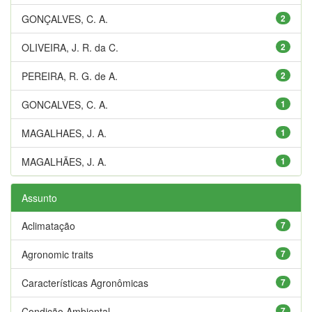
GONÇALVES, C. A.
2
OLIVEIRA, J. R. da C.
2
PEREIRA, R. G. de A.
2
GONCALVES, C. A.
1
MAGALHAES, J. A.
1
MAGALHÃES, J. A.
1
Assunto
Aclimatação
7
Agronomic traits
7
Características Agronômicas
7
Condição Ambiental
7