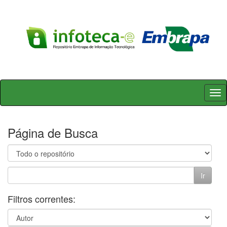
Skip
navigation
Página de Busca
Filtros correntes: