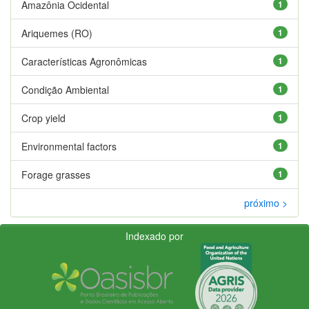
Amazônia Ocidental
1
Ariquemes (RO)
1
Características Agronômicas
1
Condição Ambiental
1
Crop yield
1
Environmental factors
1
Forage grasses
1
próximo >
Indexado por