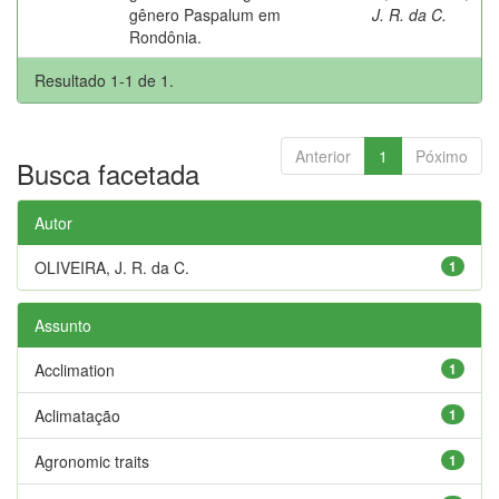
gênero Paspalum em
J. R. da C.
Rondônia.
Resultado 1-1 de 1.
Anterior
1
Póximo
Busca facetada
Autor
OLIVEIRA, J. R. da C.
1
Assunto
Acclimation
1
Aclimatação
1
Agronomic traits
1