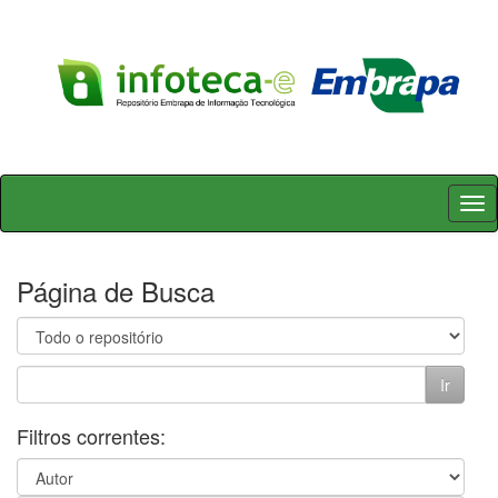
Skip
navigation
Página de Busca
Filtros correntes: