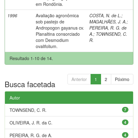
em Rondônia.
1996
Avaliação agronômica
COSTA, N. de L.
;
sob pastejo de
MAGALHÃES, J. A.
;
Andropogon gayanus cv.
PEREIRA, R. G. de
Planaltina consorciado
A.
;
TOWNSEND, C.
com Desmodium
R.
ovalifolium.
Resultado 1-10 de 14.
Anterior
1
2
Póximo
Busca facetada
Autor
TOWNSEND, C. R.
7
OLIVEIRA, J. R. da C.
4
PEREIRA, R. G. de A.
4