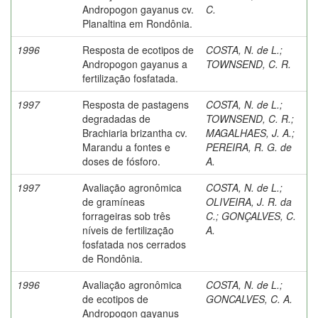
Andropogon gayanus cv.
C.
Planaltina em Rondônia.
1996
Resposta de ecotipos de
COSTA, N. de L.
;
Andropogon gayanus a
TOWNSEND, C. R.
fertilização fosfatada.
1997
Resposta de pastagens
COSTA, N. de L.
;
degradadas de
TOWNSEND, C. R.
;
Brachiaria brizantha cv.
MAGALHAES, J. A.
;
Marandu a fontes e
PEREIRA, R. G. de
doses de fósforo.
A.
1997
Avaliação agronômica
COSTA, N. de L.
;
de gramíneas
OLIVEIRA, J. R. da
forrageiras sob três
C.
;
GONÇALVES, C.
níveis de fertilização
A.
fosfatada nos cerrados
de Rondônia.
1996
Avaliação agronômica
COSTA, N. de L.
;
de ecotipos de
GONCALVES, C. A.
Andropogon gayanus