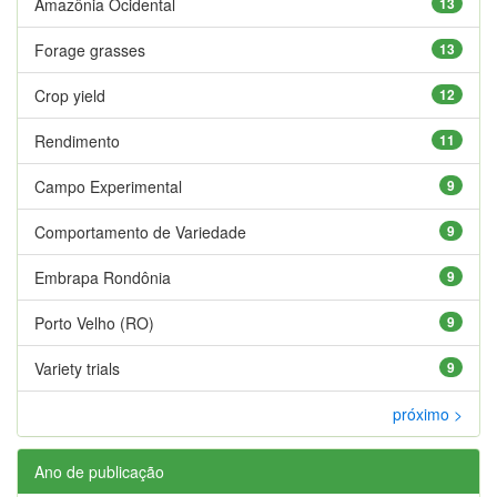
Amazônia Ocidental
13
Forage grasses
13
Crop yield
12
Rendimento
11
Campo Experimental
9
Comportamento de Variedade
9
Embrapa Rondônia
9
Porto Velho (RO)
9
Variety trials
9
próximo >
Ano de publicação