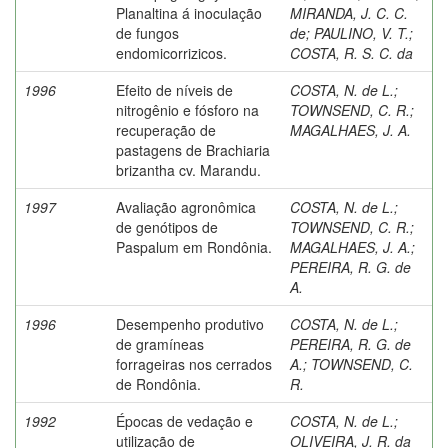
Planaltina á inoculação
MIRANDA, J. C. C.
de fungos
de
;
PAULINO, V. T.
;
endomicorrizicos.
COSTA, R. S. C. da
1996
Efeito de níveis de
COSTA, N. de L.
;
nitrogênio e fósforo na
TOWNSEND, C. R.
;
recuperação de
MAGALHAES, J. A.
pastagens de Brachiaria
brizantha cv. Marandu.
1997
Avaliação agronômica
COSTA, N. de L.
;
de genótipos de
TOWNSEND, C. R.
;
Paspalum em Rondônia.
MAGALHAES, J. A.
;
PEREIRA, R. G. de
A.
1996
Desempenho produtivo
COSTA, N. de L.
;
de gramíneas
PEREIRA, R. G. de
forrageiras nos cerrados
A.
;
TOWNSEND, C.
de Rondônia.
R.
1992
Épocas de vedação e
COSTA, N. de L.
;
utilização de
OLIVEIRA, J. R. da