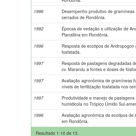
1996
Desempenho produtivo de gramíneas f
cerrados de Rondônia.
1992
Épocas de vedação e utilização de A
Planaltina em Rondônia.
1996
Resposta de ecotipos de Andropogon g
fosfatada.
1997
Resposta de pastagens degradadas de
cv. Marandu a fontes e doses de fósfo
1997
Avaliação agronômica de gramíneas fo
níveis de fertilização fosfatada nos c
1997
Produtividade e manejo de pastagens 
humidicola no Trópico Úmido Sul-amer
1996
Avaliação agronômica de ecotipos de
em Rondônia.
Resultado 1-10 de 13.