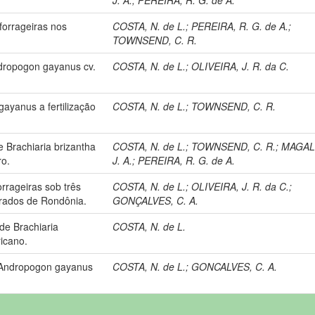
orrageiras nos
COSTA, N. de L.
;
PEREIRA, R. G. de A.
;
TOWNSEND, C. R.
ndropogon gayanus cv.
COSTA, N. de L.
;
OLIVEIRA, J. R. da C.
ayanus a fertilização
COSTA, N. de L.
;
TOWNSEND, C. R.
 Brachiaria brizantha
COSTA, N. de L.
;
TOWNSEND, C. R.
;
MAGAL
ro.
J. A.
;
PEREIRA, R. G. de A.
rrageiras sob três
COSTA, N. de L.
;
OLIVEIRA, J. R. da C.
;
errados de Rondônia.
GONÇALVES, C. A.
de Brachiaria
COSTA, N. de L.
icano.
 Andropogon gayanus
COSTA, N. de L.
;
GONCALVES, C. A.