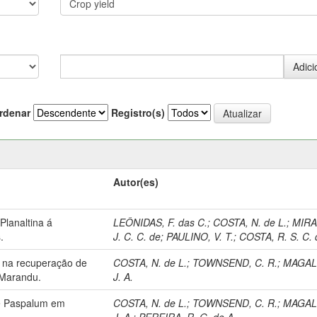
rdenar
Registro(s)
Autor(es)
lanaltina á
LEÔNIDAS, F. das C.
;
COSTA, N. de L.
;
MIRA
.
J. C. C. de
;
PAULINO, V. T.
;
COSTA, R. S. C. 
ro na recuperação de
COSTA, N. de L.
;
TOWNSEND, C. R.
;
MAGAL
 Marandu.
J. A.
de Paspalum em
COSTA, N. de L.
;
TOWNSEND, C. R.
;
MAGAL
J. A.
;
PEREIRA, R. G. de A.