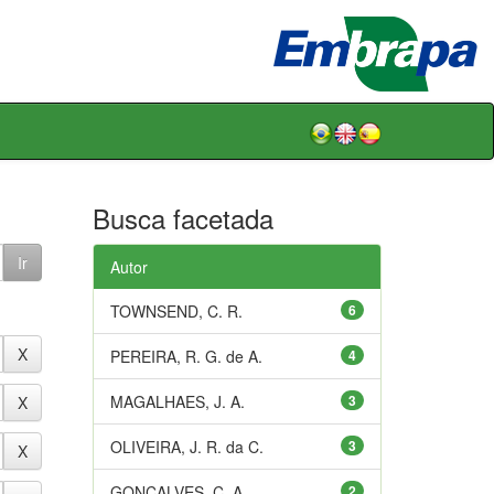
Busca facetada
Autor
TOWNSEND, C. R.
6
PEREIRA, R. G. de A.
4
MAGALHAES, J. A.
3
OLIVEIRA, J. R. da C.
3
GONÇALVES, C. A.
2