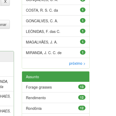
COSTA, R. S. C. da
1
GONCALVES, C. A.
1
LEÔNIDAS, F. das C.
1
MAGALHÃES, J. A.
1
MIRANDA, J. C. C. de
1
próximo >
Assunto
NDA,
da
Forage grasses
13
HAES,
Rendimento
12
Rondônia
12
HAES,