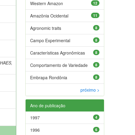
Western Amazon
12
Amazônia Ocidental
11
Agronomic traits
8
Campo Experimental
8
Características Agronômicas
8
HAES,
Comportamento de Variedade
8
Embrapa Rondônia
8
próximo >
Ano de publicação
1997
4
1996
6