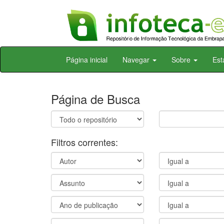
Skip
Página inicial
Navegar
Sobre
Est
navigation
Página de Busca
Filtros correntes: