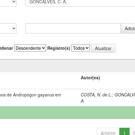
rdenar
Registro(s)
Autor(es)
ipos de Andropogon gayanus em
COSTA, N. de L.
;
GONCALVE
A.
Anterior
1