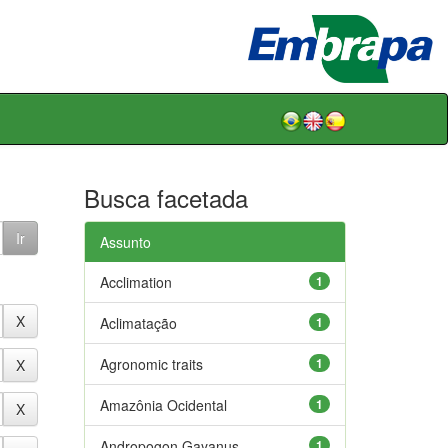
Busca facetada
Assunto
Acclimation
1
Aclimatação
1
Agronomic traits
1
Amazônia Ocidental
1
Andropogon Gayanus
1