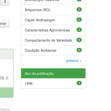
Ariquemes (RO)
1
Capim Andropogon
1
Características Agronômicas
1
Comportamento de Variedade
1
Condição Ambiental
1
próximo >
Ano de publicação
S, C.
1996
1
Póximo