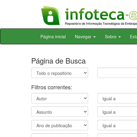
Skip
Página inicial
Navegar
Sobre
Est
navigation
Página de Busca
Filtros correntes: