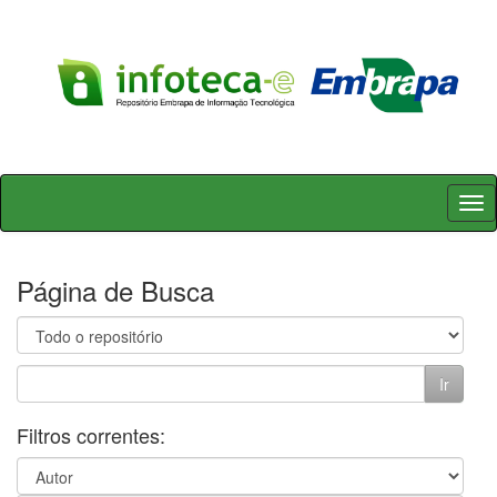
Skip
navigation
Página de Busca
Filtros correntes: