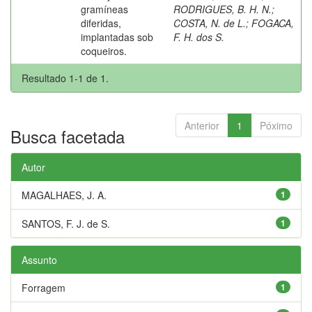
gramíneas
RODRIGUES, B. H. N.
;
diferidas,
COSTA, N. de L.
;
FOGACA,
implantadas sob
F. H. dos S.
coqueiros.
Resultado 1-1 de 1.
Anterior
1
Póximo
Busca facetada
Autor
MAGALHAES, J. A.
1
SANTOS, F. J. de S.
1
Assunto
Forragem
1