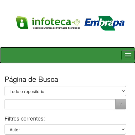
Skip
navigation
Página de Busca
Filtros correntes: