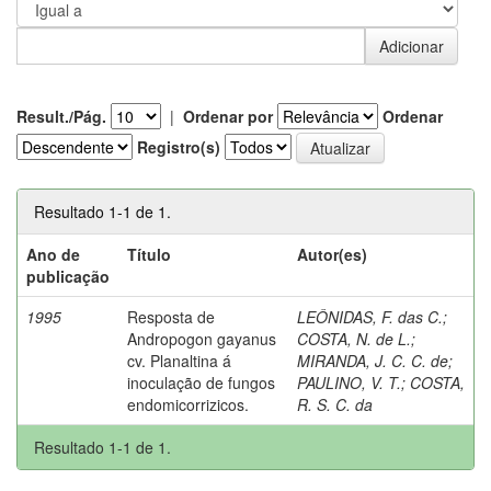
Result./Pág.
|
Ordenar por
Ordenar
Registro(s)
Resultado 1-1 de 1.
Ano de
Título
Autor(es)
publicação
1995
Resposta de
LEÔNIDAS, F. das C.
;
Andropogon gayanus
COSTA, N. de L.
;
cv. Planaltina á
MIRANDA, J. C. C. de
;
inoculação de fungos
PAULINO, V. T.
;
COSTA,
endomicorrizicos.
R. S. C. da
Resultado 1-1 de 1.