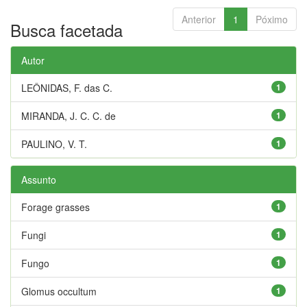
Anterior
1
Póximo
Busca facetada
Autor
LEÔNIDAS, F. das C.
1
MIRANDA, J. C. C. de
1
PAULINO, V. T.
1
Assunto
Forage grasses
1
Fungi
1
Fungo
1
Glomus occultum
1