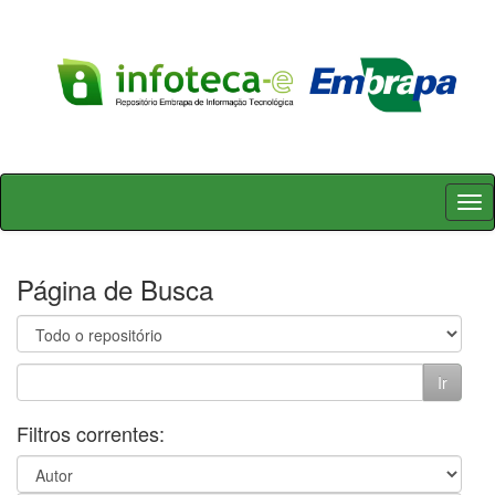
Skip
navigation
Página de Busca
Filtros correntes: