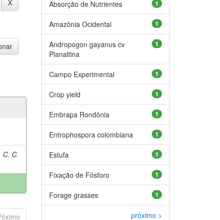
Absorção de Nutrientes
1
Amazônia Ocidental
1
Andropogon gayanus cv
1
Planaltina
Campo Experimental
1
Crop yield
1
Embrapa Rondônia
1
Entrophospora colombiana
1
 C. C.
Estufa
1
Fixação de Fósforo
1
Forage grasses
1
próximo >
Póximo