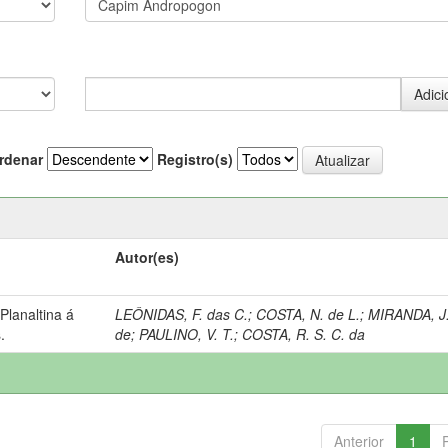
rdenar
Registro(s)
Autor(es)
lanaltina á
LEÔNIDAS, F. das C.
;
COSTA, N. de L.
;
MIRANDA, J.
.
de
;
PAULINO, V. T.
;
COSTA, R. S. C. da
Anterior
1