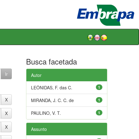
Busca facetada
Autor
LEÔNIDAS, F. das C.
1
MIRANDA, J. C. C. de
1
PAULINO, V. T.
1
Assunto