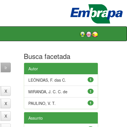
Busca facetada
Autor
LEÔNIDAS, F. das C.
1
MIRANDA, J. C. C. de
1
PAULINO, V. T.
1
Assunto