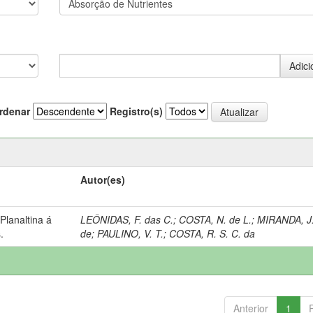
rdenar
Registro(s)
Autor(es)
lanaltina á
LEÔNIDAS, F. das C.
;
COSTA, N. de L.
;
MIRANDA, J.
.
de
;
PAULINO, V. T.
;
COSTA, R. S. C. da
Anterior
1