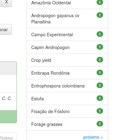
Amazônia Ocidental
1
Andropogon gayanus cv
1
Planaltina
Campo Experimental
1
Capim Andropogon
1
Crop yield
1
Embrapa Rondônia
1
Entrophospora colombiana
1
 C. C.
Estufa
1
Fixação de Fósforo
1
Forage grasses
1
próximo >
Póximo