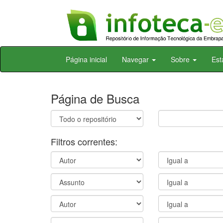
Skip
Página inicial
Navegar
Sobre
Est
navigation
Página de Busca
Filtros correntes: