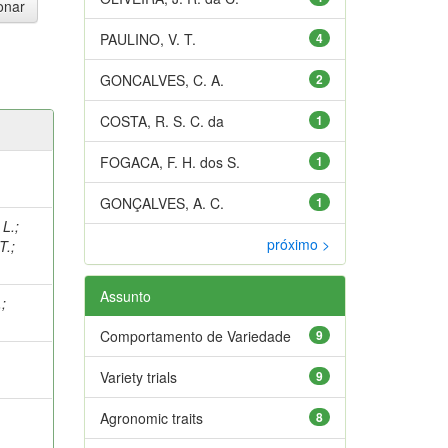
PAULINO, V. T.
4
GONCALVES, C. A.
2
COSTA, R. S. C. da
1
FOGACA, F. H. dos S.
1
GONÇALVES, A. C.
1
 L.
;
próximo >
T.
;
Assunto
.
;
Comportamento de Variedade
9
Variety trials
9
Agronomic traits
8