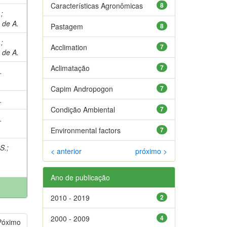
Características Agronômicas
8
.
;
 de A.
Pastagem
8
.
;
Acclimation
7
 de A.
Aclimatação
7
.
Capim Andropogon
7
.
Condição Ambiental
7
.
Environmental factors
7
S.
;
< anterior
próximo >
Ano de publicação
2010 - 2019
2
2000 - 2009
4
Póximo