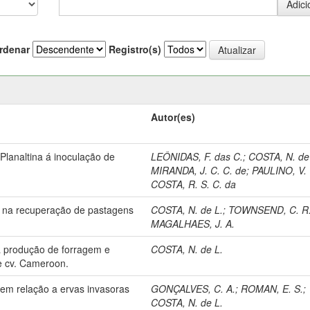
rdenar
Registro(s)
Autor(es)
lanaltina á inoculação de
LEÔNIDAS, F. das C.
;
COSTA, N. de
MIRANDA, J. C. C. de
;
PAULINO, V. 
COSTA, R. S. C. da
oro na recuperação de pastagens
COSTA, N. de L.
;
TOWNSEND, C. R
MAGALHAES, J. A.
 a produção de forragem e
COSTA, N. de L.
e cv. Cameroon.
em relação a ervas invasoras
GONÇALVES, C. A.
;
ROMAN, E. S.
;
COSTA, N. de L.