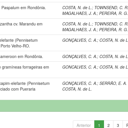
de Paspalum em Rondônia.
COSTA, N. de L.
;
TOWNSEND, C. R
MAGALHAES, J. A.
;
PEREIRA, R. G.
izantha cv. Marandu em
COSTA, N. de L.
;
TOWNSEND, C. R
MAGALHAES, J. A.
;
PEREIRA, R. G.
 elefante (Pennisetum
GONÇALVES, C. A.
;
COSTA, N. de L
Porto Velho-RO.
. Cameroon em Rondônia.
GONÇALVES, C. A.
;
COSTA, N. de L
 gramíneas forrageiras em
GONCALVES, C. A.
;
COSTA, N. de L
capim-elefante (Pennisetum
GONÇALVES, C. A.
;
SERRÃO, E. A. 
rciado com Pueraria
COSTA, N. de L.
Anterior
1
2
3