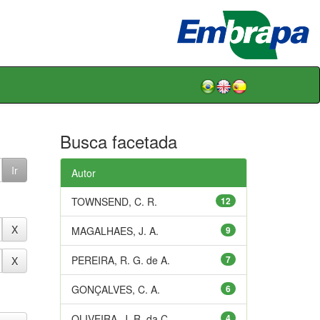
Busca facetada
Autor
TOWNSEND, C. R.
12
MAGALHAES, J. A.
9
PEREIRA, R. G. de A.
7
GONÇALVES, C. A.
6
OLIVEIRA, J. R. da C.
4