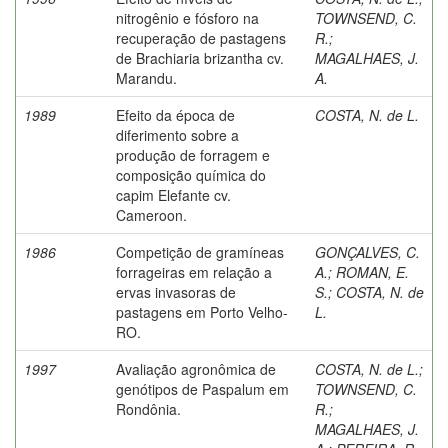
nitrogênio e fósforo na
TOWNSEND, C.
recuperação de pastagens
R.
;
de Brachiaria brizantha cv.
MAGALHAES, J.
Marandu.
A.
1989
Efeito da época de
COSTA, N. de L.
diferimento sobre a
produção de forragem e
composição química do
capim Elefante cv.
Cameroon.
1986
Competição de gramíneas
GONÇALVES, C.
forrageiras em relação a
A.
;
ROMAN, E.
ervas invasoras de
S.
;
COSTA, N. de
pastagens em Porto Velho-
L.
RO.
1997
Avaliação agronômica de
COSTA, N. de L.
;
genótipos de Paspalum em
TOWNSEND, C.
Rondônia.
R.
;
MAGALHAES, J.