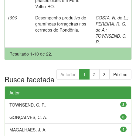
phaseoloides em Porto
Velho-RO.
1996
Desempenho produtivo de
COSTA, N. de L.
;
gramíneas forrageiras nos
PEREIRA, R. G.
cerrados de Rondônia.
de A.
;
TOWNSEND, C.
R.
Resultado 1-10 de 22.
Anterior
1
2
3
Póximo
Busca facetada
Autor
TOWNSEND, C. R.
8
GONÇALVES, C. A.
6
MAGALHAES, J. A.
4