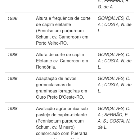
A.
;
PEREIRA, R.
G. de A.
1986
Altura e frequência de corte
GONÇALVES, C.
de capim elefante
A.
;
COSTA, N. de
(Pennisetum purpureum
L.
Schum. cv. Cameroon) em
Porto Velho-RO.
1986
Altura de corte de capim
GONÇALVES, C.
Elefante cv. Cameroon em
A.
;
COSTA, N. de
Rondônia.
L.
1986
Adaptação de novos
GONCALVES, C.
germoplasmas de
A.
;
COSTA, N. de
gramíneas forrageiras em
L.
Ouro Preto D'Oeste-RO.
1988
Avaliação agronômica sob
GONÇALVES, C.
pastejo de capim-elefante
A.
;
SERRÃO, E.
(Pennisetum purpureum
A. S.
;
COSTA, N.
Schum. cv. Mineiro)
de L.
consorciado com Pueraria