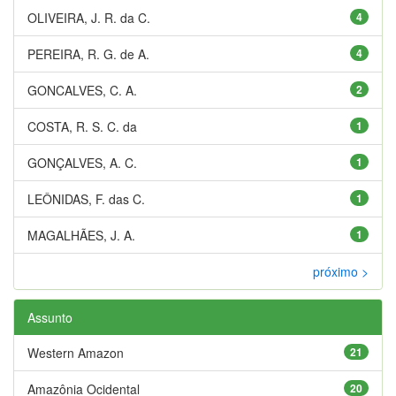
OLIVEIRA, J. R. da C.
4
PEREIRA, R. G. de A.
4
GONCALVES, C. A.
2
COSTA, R. S. C. da
1
GONÇALVES, A. C.
1
LEÔNIDAS, F. das C.
1
MAGALHÃES, J. A.
1
próximo >
Assunto
Western Amazon
21
Amazônia Ocidental
20