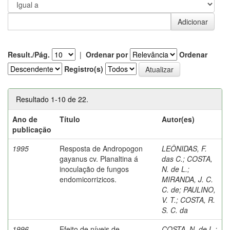
Result./Pág.
|
Ordenar por
Ordenar
Registro(s)
Resultado 1-10 de 22.
Ano de
Título
Autor(es)
publicação
1995
Resposta de Andropogon
LEÔNIDAS, F.
gayanus cv. Planaltina á
das C.
;
COSTA,
inoculação de fungos
N. de L.
;
endomicorrizicos.
MIRANDA, J. C.
C. de
;
PAULINO,
V. T.
;
COSTA, R.
S. C. da
1996
Efeito de níveis de
COSTA, N. de L.
;