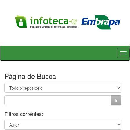
Skip
navigation
Página de Busca
Filtros correntes: