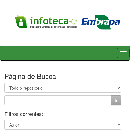
Skip
navigation
Página de Busca
Filtros correntes: