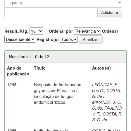
Result./Pág.
|
Ordenar por
Ordenar
Registro(s)
Resultado 1-10 de 12.
Ano de
Título
Autor(es)
publicação
1995
Resposta de Andropogon
LEÔNIDAS, F.
gayanus cv. Planaltina á
das C.
;
COSTA,
inoculação de fungos
N. de L.
;
endomicorrizicos.
MIRANDA, J. C.
C. de
;
PAULINO,
V. T.
;
COSTA, R.
S. C. da
1996
Efeito de níveis de
COSTA, N. de L.
;