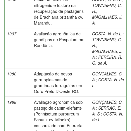
nitrogênio e fósforo na
TOWNSEND, C.
recuperação de pastagens
R.
;
de Brachiaria brizantha cv.
MAGALHAES, J.
Marandu.
A.
1997
Avaliação agronômica de
COSTA, N. de L.
;
genótipos de Paspalum em
TOWNSEND, C.
Rondônia.
R.
;
MAGALHAES, J.
A.
;
PEREIRA, R.
G. de A.
1986
Adaptação de novos
GONCALVES, C.
germoplasmas de
A.
;
COSTA, N. de
gramíneas forrageiras em
L.
Ouro Preto D'Oeste-RO.
1988
Avaliação agronômica sob
GONÇALVES, C.
pastejo de capim-elefante
A.
;
SERRÃO, E.
(Pennisetum purpureum
A. S.
;
COSTA, N.
Schum. cv. Mineiro)
de L.
consorciado com Pueraria