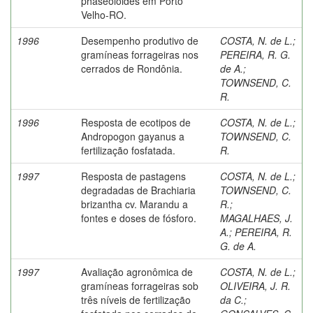
phaseoloides em Porto
Velho-RO.
1996
Desempenho produtivo de
COSTA, N. de L.
;
gramíneas forrageiras nos
PEREIRA, R. G.
cerrados de Rondônia.
de A.
;
TOWNSEND, C.
R.
1996
Resposta de ecotipos de
COSTA, N. de L.
;
Andropogon gayanus a
TOWNSEND, C.
fertilização fosfatada.
R.
1997
Resposta de pastagens
COSTA, N. de L.
;
degradadas de Brachiaria
TOWNSEND, C.
brizantha cv. Marandu a
R.
;
fontes e doses de fósforo.
MAGALHAES, J.
A.
;
PEREIRA, R.
G. de A.
1997
Avaliação agronômica de
COSTA, N. de L.
;
gramíneas forrageiras sob
OLIVEIRA, J. R.
três níveis de fertilização
da C.
;