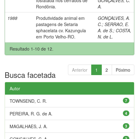
fosfatada nos cerrados de
GONÇALVES, C.
Rondônia.
A.
1988
Produtividade animal em
GONÇALVES, A.
pastagens de Setaria
C.
;
SERRAO, E.
sphacelata cv. Kazungula
A. de S.
;
COSTA,
em Porto Velho-RO.
N. de L.
Resultado 1-10 de 12.
Anterior
1
2
Póximo
Busca facetada
Autor
TOWNSEND, C. R.
7
PEREIRA, R. G. de A.
4
MAGALHAES, J. A.
3
GONÇALVES, C. A.
2