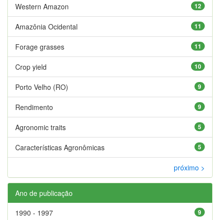
Western Amazon
12
Amazônia Ocidental
11
Forage grasses
11
Crop yield
10
Porto Velho (RO)
9
Rendimento
9
Agronomic traits
5
Características Agronômicas
5
próximo >
Ano de publicação
1990 - 1997
9