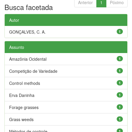
Anterior
1
Póximo
Busca facetada
Autor
GONÇALVES, C. A.
1
Assunto
Amazônia Ocidental
1
Competição de Variedade
1
Control methods
1
Erva Daninha
1
Forage grasses
1
Grass weeds
1
Métodos de controle
1