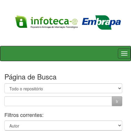
Skip
navigation
Página de Busca
Filtros correntes: