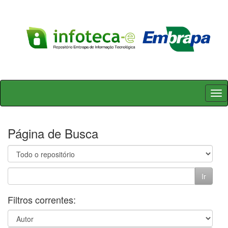
Skip
navigation
Página de Busca
Filtros correntes: