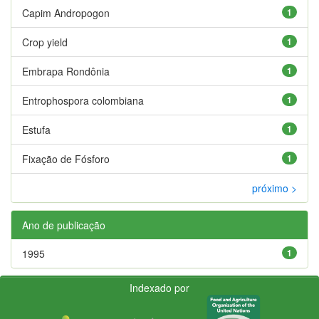
Capim Andropogon
1
Crop yield
1
Embrapa Rondônia
1
Entrophospora colombiana
1
Estufa
1
Fixação de Fósforo
1
próximo >
Ano de publicação
1995
1
Indexado por