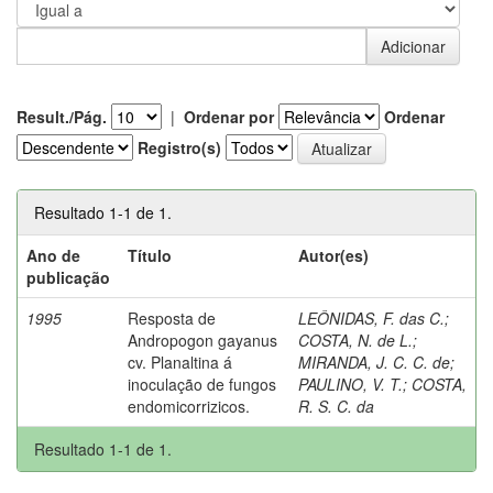
Result./Pág.
|
Ordenar por
Ordenar
Registro(s)
Resultado 1-1 de 1.
Ano de
Título
Autor(es)
publicação
1995
Resposta de
LEÔNIDAS, F. das C.
;
Andropogon gayanus
COSTA, N. de L.
;
cv. Planaltina á
MIRANDA, J. C. C. de
;
inoculação de fungos
PAULINO, V. T.
;
COSTA,
endomicorrizicos.
R. S. C. da
Resultado 1-1 de 1.