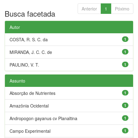
Anterior
1
Póximo
Busca facetada
Autor
COSTA, R. S. C. da
1
MIRANDA, J. C. C. de
1
PAULINO, V. T.
1
Assunto
Absorção de Nutrientes
1
Amazônia Ocidental
1
Andropogon gayanus cv Planaltina
1
Campo Experimental
1