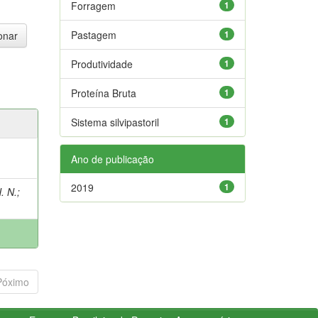
Forragem
1
Pastagem
1
Produtividade
1
Proteína Bruta
1
Sistema silvipastoril
1
Ano de publicação
2019
1
. N.
;
Póximo