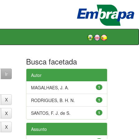
Busca facetada
Autor
MAGALHAES, J. A.
1
RODRIGUES, B. H. N.
1
SANTOS, F. J. de S.
1
Assunto