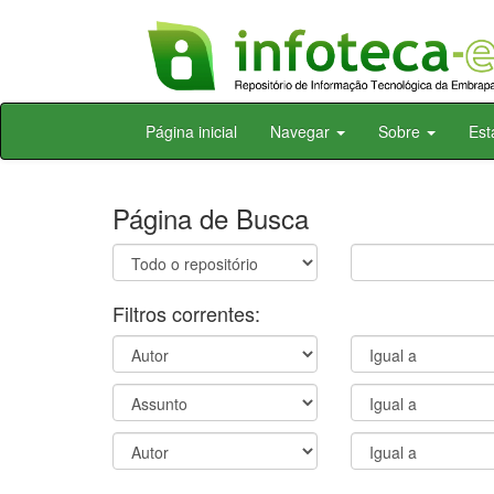
Skip
Página inicial
Navegar
Sobre
Est
navigation
Página de Busca
Filtros correntes: