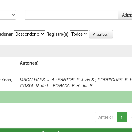
rdenar
Registro(s)
Autor(es)
eridas,
MAGALHAES, J. A.
;
SANTOS, F. J. de S.
;
RODRIGUES, B. H
COSTA, N. de L.
;
FOGACA, F. H. dos S.
Anterior
1