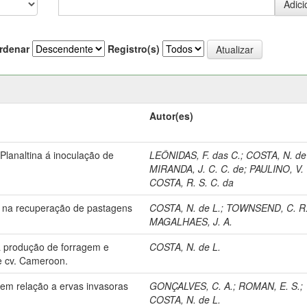
rdenar
Registro(s)
Autor(es)
lanaltina á inoculação de
LEÔNIDAS, F. das C.
;
COSTA, N. de
MIRANDA, J. C. C. de
;
PAULINO, V. 
COSTA, R. S. C. da
oro na recuperação de pastagens
COSTA, N. de L.
;
TOWNSEND, C. R
MAGALHAES, J. A.
 a produção de forragem e
COSTA, N. de L.
e cv. Cameroon.
em relação a ervas invasoras
GONÇALVES, C. A.
;
ROMAN, E. S.
;
COSTA, N. de L.