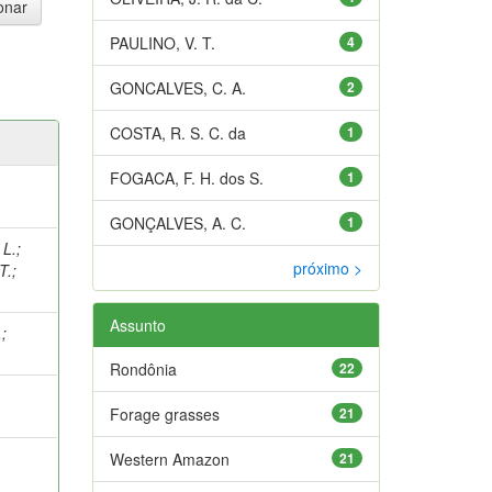
PAULINO, V. T.
4
GONCALVES, C. A.
2
COSTA, R. S. C. da
1
FOGACA, F. H. dos S.
1
GONÇALVES, A. C.
1
 L.
;
próximo >
T.
;
Assunto
.
;
Rondônia
22
Forage grasses
21
Western Amazon
21