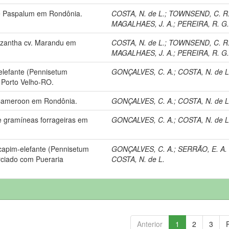
de Paspalum em Rondônia.
COSTA, N. de L.
;
TOWNSEND, C. R
MAGALHAES, J. A.
;
PEREIRA, R. G.
izantha cv. Marandu em
COSTA, N. de L.
;
TOWNSEND, C. R
MAGALHAES, J. A.
;
PEREIRA, R. G.
 elefante (Pennisetum
GONÇALVES, C. A.
;
COSTA, N. de L
Porto Velho-RO.
. Cameroon em Rondônia.
GONÇALVES, C. A.
;
COSTA, N. de L
 gramíneas forrageiras em
GONCALVES, C. A.
;
COSTA, N. de L
capim-elefante (Pennisetum
GONÇALVES, C. A.
;
SERRÃO, E. A. 
rciado com Pueraria
COSTA, N. de L.
Anterior
1
2
3