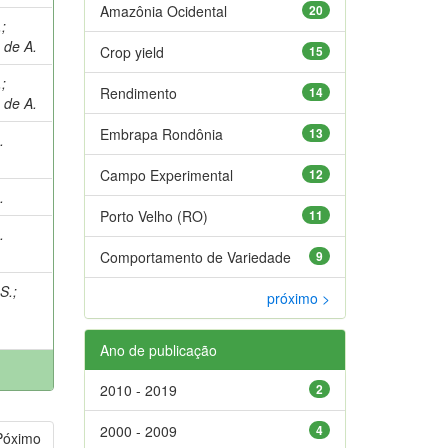
Amazônia Ocidental
20
.
;
 de A.
Crop yield
15
.
;
Rendimento
14
 de A.
Embrapa Rondônia
13
.
Campo Experimental
12
.
Porto Velho (RO)
11
.
Comportamento de Variedade
9
S.
;
próximo >
Ano de publicação
2010 - 2019
2
2000 - 2009
4
Póximo