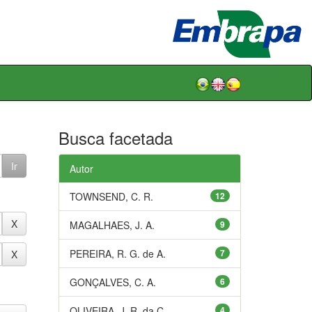
Busca facetada
Autor
TOWNSEND, C. R.
12
MAGALHAES, J. A.
9
PEREIRA, R. G. de A.
7
GONÇALVES, C. A.
6
OLIVEIRA, J. R. da C.
4