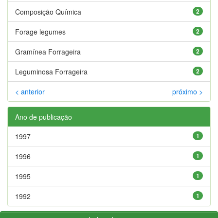
Composição Química
2
Forage legumes
2
Gramínea Forrageira
2
Leguminosa Forrageira
2
< anterior
próximo >
Ano de publicação
1997
1
1996
1
1995
1
1992
1