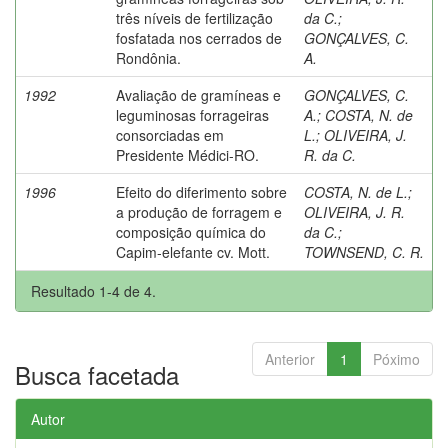
três níveis de fertilização
da C.
;
fosfatada nos cerrados de
GONÇALVES, C.
Rondônia.
A.
1992
Avaliação de gramíneas e
GONÇALVES, C.
leguminosas forrageiras
A.
;
COSTA, N. de
consorciadas em
L.
;
OLIVEIRA, J.
Presidente Médici-RO.
R. da C.
1996
Efeito do diferimento sobre
COSTA, N. de L.
;
a produção de forragem e
OLIVEIRA, J. R.
composição química do
da C.
;
Capim-elefante cv. Mott.
TOWNSEND, C. R.
Resultado 1-4 de 4.
Anterior
1
Póximo
Busca facetada
Autor