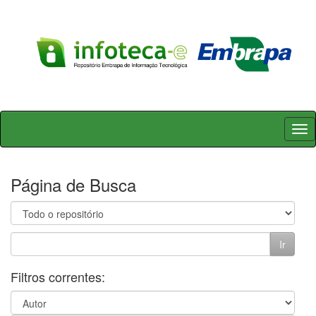
Skip
navigation
Página de Busca
Filtros correntes: