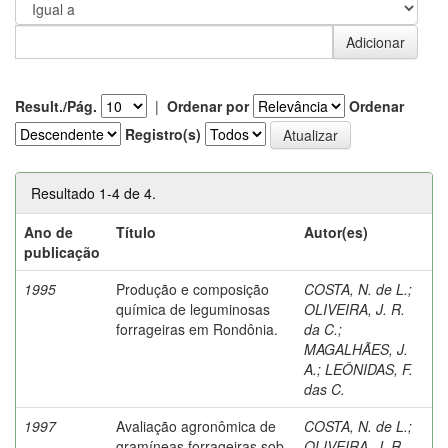
Result./Pág.
|
Ordenar por
Ordenar
Registro(s)
Resultado 1-4 de 4.
Ano de
Título
Autor(es)
publicação
1995
Produção e composição
COSTA, N. de L.
;
química de leguminosas
OLIVEIRA, J. R.
forrageiras em Rondônia.
da C.
;
MAGALHÃES, J.
A.
;
LEÔNIDAS, F.
das C.
1997
Avaliação agronômica de
COSTA, N. de L.
;
gramíneas forrageiras sob
OLIVEIRA, J. R.