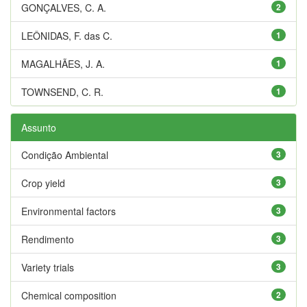
GONÇALVES, C. A.
2
LEÔNIDAS, F. das C.
1
MAGALHÃES, J. A.
1
TOWNSEND, C. R.
1
Assunto
Condição Ambiental
3
Crop yield
3
Environmental factors
3
Rendimento
3
Variety trials
3
Chemical composition
2