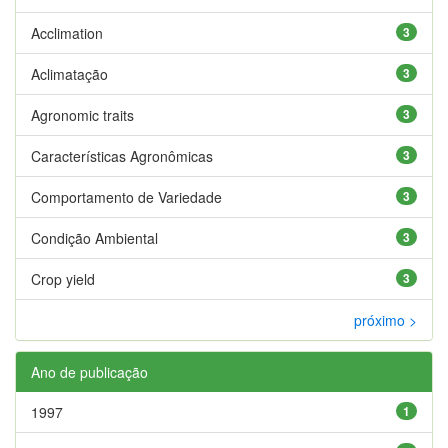
Acclimation
3
Aclimatação
3
Agronomic traits
3
Características Agronômicas
3
Comportamento de Variedade
3
Condição Ambiental
3
Crop yield
3
próximo >
Ano de publicação
1997
1