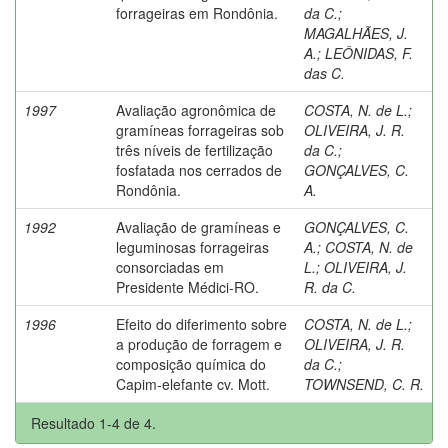
forrageiras em Rondônia.
da C.
;
MAGALHÃES, J.
A.
;
LEÔNIDAS, F.
das C.
1997
Avaliação agronômica de
COSTA, N. de L.
;
gramíneas forrageiras sob
OLIVEIRA, J. R.
três níveis de fertilização
da C.
;
fosfatada nos cerrados de
GONÇALVES, C.
Rondônia.
A.
1992
Avaliação de gramíneas e
GONÇALVES, C.
leguminosas forrageiras
A.
;
COSTA, N. de
consorciadas em
L.
;
OLIVEIRA, J.
Presidente Médici-RO.
R. da C.
1996
Efeito do diferimento sobre
COSTA, N. de L.
;
a produção de forragem e
OLIVEIRA, J. R.
composição química do
da C.
;
Capim-elefante cv. Mott.
TOWNSEND, C. R.
Resultado 1-4 de 4.