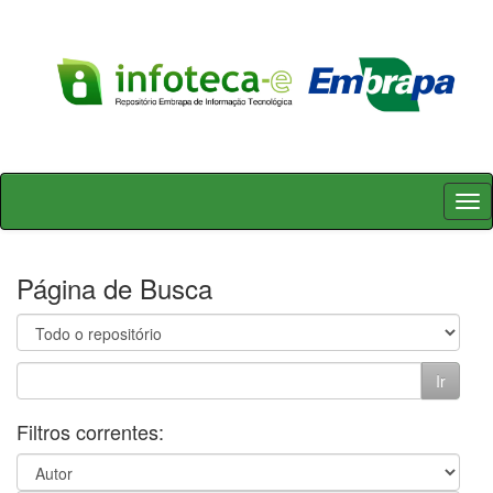
Skip
navigation
Página de Busca
Filtros correntes: