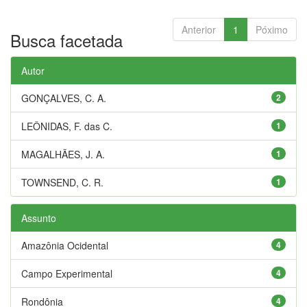
Anterior
1
Póximo
Busca facetada
Autor
GONÇALVES, C. A.
2
LEÔNIDAS, F. das C.
1
MAGALHÃES, J. A.
1
TOWNSEND, C. R.
1
Assunto
Amazônia Ocidental
4
Campo Experimental
4
Rondônia
4