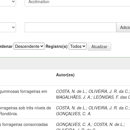
rdenar
Registro(s)
Autor(es)
guminosas forrageiras em
COSTA, N. de L.
;
OLIVEIRA, J. R. da C.
MAGALHÃES, J. A.
;
LEÔNIDAS, F. das 
rageiras sob três níveis de
COSTA, N. de L.
;
OLIVEIRA, J. R. da C.
 Rondônia.
GONÇALVES, C. A.
 forrageiras consorciadas
GONÇALVES, C. A.
;
COSTA, N. de L.
;
OLIVEIRA, J. R. da C.