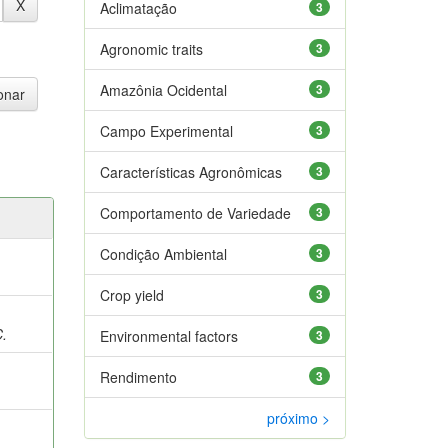
Aclimatação
3
Agronomic traits
3
Amazônia Ocidental
3
Campo Experimental
3
Características Agronômicas
3
Comportamento de Variedade
3
Condição Ambiental
3
Crop yield
3
;
C.
Environmental factors
3
;
Rendimento
3
próximo >