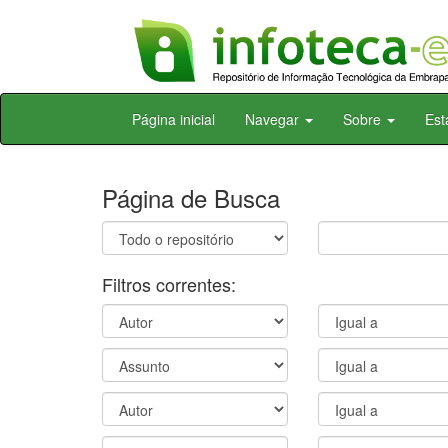
Skip
Página inicial
Navegar
Sobre
Est
navigation
Página de Busca
Filtros correntes: