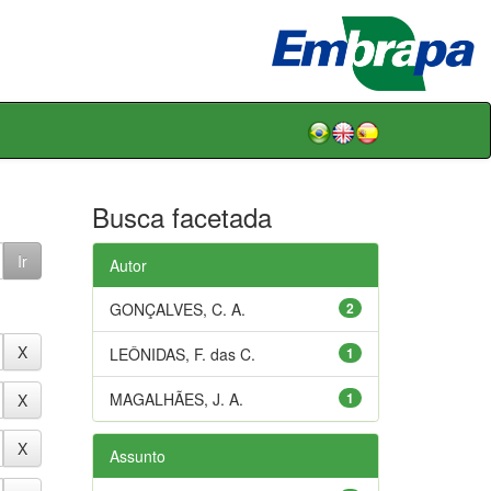
Busca facetada
Autor
GONÇALVES, C. A.
2
LEÔNIDAS, F. das C.
1
MAGALHÃES, J. A.
1
Assunto