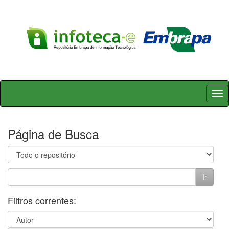
Skip
navigation
Página de Busca
Filtros correntes: