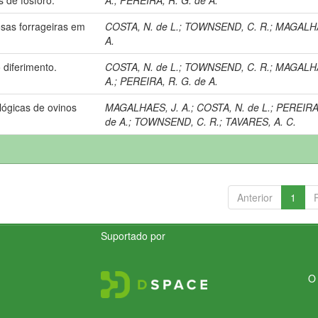
as forrageiras em
COSTA, N. de L.
;
TOWNSEND, C. R.
;
MAGALHA
A.
diferimento.
COSTA, N. de L.
;
TOWNSEND, C. R.
;
MAGALHA
A.
;
PEREIRA, R. G. de A.
lógicas de ovinos
MAGALHAES, J. A.
;
COSTA, N. de L.
;
PEREIRA,
de A.
;
TOWNSEND, C. R.
;
TAVARES, A. C.
Anterior
1
Suportado por
O 