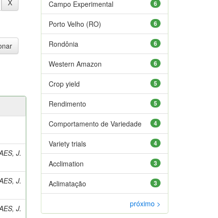
Campo Experimental
6
Porto Velho (RO)
6
Rondônia
6
Western Amazon
6
Crop yield
5
Rendimento
5
Comportamento de Variedade
4
Variety trials
4
ES, J.
Acclimation
3
ES, J.
Aclimatação
3
próximo >
ES, J.