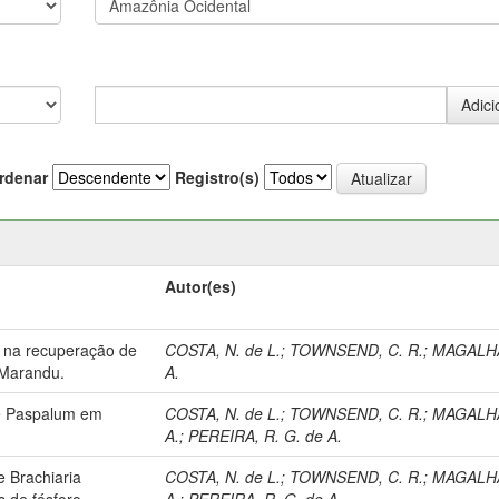
rdenar
Registro(s)
Autor(es)
ro na recuperação de
COSTA, N. de L.
;
TOWNSEND, C. R.
;
MAGALHA
 Marandu.
A.
de Paspalum em
COSTA, N. de L.
;
TOWNSEND, C. R.
;
MAGALHA
A.
;
PEREIRA, R. G. de A.
 Brachiaria
COSTA, N. de L.
;
TOWNSEND, C. R.
;
MAGALHA
 de fósforo.
A.
;
PEREIRA, R. G. de A.