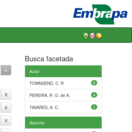
Busca facetada
Autor
TOWNSEND, C. R.
6
PEREIRA, R. G. de A.
4
TAVARES, A. C.
1
Assunto