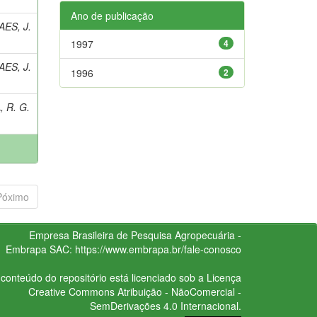
Ano de publicação
ES, J.
1997
4
ES, J.
1996
2
 R. G.
Póximo
Empresa Brasileira de Pesquisa Agropecuária -
Embrapa
SAC:
https://www.embrapa.br/fale-conosco
conteúdo do repositório está licenciado sob a Licença
Creative Commons
Atribuição - NãoComercial -
SemDerivações 4.0 Internacional.