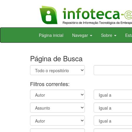
Skip
Página inicial
Navegar
Sobre
Est
navigation
Página de Busca
Filtros correntes: