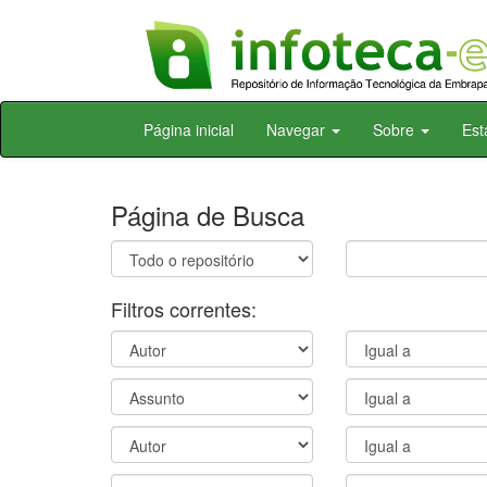
Skip
Página inicial
Navegar
Sobre
Est
navigation
Página de Busca
Filtros correntes: