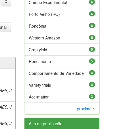
Campo Experimental
6
Porto Velho (RO)
6
Rondônia
6
Western Amazon
6
Crop yield
5
Rendimento
5
Comportamento de Variedade
4
Variety trials
4
ES, J.
Acclimation
3
ES, J.
próximo >
ES, J.
Ano de publicação