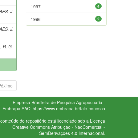
1997
4
ES, J.
1996
2
ES, J.
 R. G.
Póximo
Empresa Brasileira de Pesquisa Agropecuária -
Embrapa
SAC:
https://www.embrapa.br/fale-conosco
conteúdo do repositório está licenciado sob a Licença
Creative Commons
Atribuição - NãoComercial -
SemDerivações 4.0 Internacional.