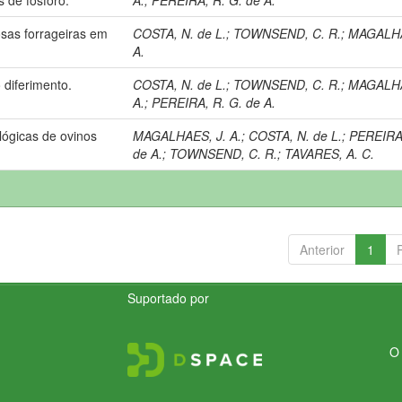
as forrageiras em
COSTA, N. de L.
;
TOWNSEND, C. R.
;
MAGALHA
A.
diferimento.
COSTA, N. de L.
;
TOWNSEND, C. R.
;
MAGALHA
A.
;
PEREIRA, R. G. de A.
lógicas de ovinos
MAGALHAES, J. A.
;
COSTA, N. de L.
;
PEREIRA,
de A.
;
TOWNSEND, C. R.
;
TAVARES, A. C.
Anterior
1
Suportado por
O 