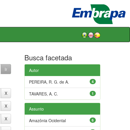
Busca facetada
Autor
PEREIRA, R. G. de A.
4
TAVARES, A. C.
1
Assunto
Amazônia Ocidental
6