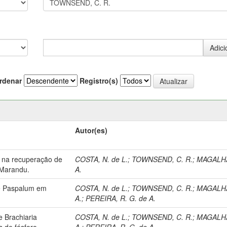
rdenar
Registro(s)
Autor(es)
ro na recuperação de
COSTA, N. de L.
;
TOWNSEND, C. R.
;
MAGALHA
 Marandu.
A.
de Paspalum em
COSTA, N. de L.
;
TOWNSEND, C. R.
;
MAGALHA
A.
;
PEREIRA, R. G. de A.
 Brachiaria
COSTA, N. de L.
;
TOWNSEND, C. R.
;
MAGALHA
 de fósforo.
A.
;
PEREIRA, R. G. de A.