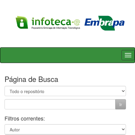
Skip
navigation
Página de Busca
Filtros correntes: