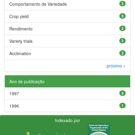
Comportamento de Variedade
3
Crop yield
3
Rendimento
3
Variety trials
3
Acclimation
2
próximo >
Ano de publicação
1997
3
1996
1
Indexado por