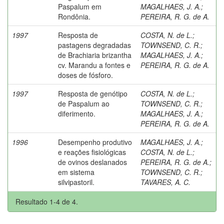
Paspalum em
MAGALHAES, J. A.
;
Rondônia.
PEREIRA, R. G. de A.
1997
Resposta de
COSTA, N. de L.
;
pastagens degradadas
TOWNSEND, C. R.
;
de Brachiaria brizantha
MAGALHAES, J. A.
;
cv. Marandu a fontes e
PEREIRA, R. G. de A.
doses de fósforo.
1997
Resposta de genótipo
COSTA, N. de L.
;
de Paspalum ao
TOWNSEND, C. R.
;
diferimento.
MAGALHAES, J. A.
;
PEREIRA, R. G. de A.
1996
Desempenho produtivo
MAGALHAES, J. A.
;
e reações fisiológicas
COSTA, N. de L.
;
de ovinos deslanados
PEREIRA, R. G. de A.
;
em sistema
TOWNSEND, C. R.
;
silvipastoril.
TAVARES, A. C.
Resultado 1-4 de 4.