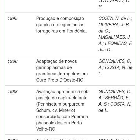
TOWNSEND, C.
R.
1995
Produção e composição
COSTA, N. de L.
;
química de leguminosas
OLIVEIRA, J. R.
forrageiras em Rondônia.
da C.
;
MAGALHÃES, J.
A.
;
LEÔNIDAS, F.
das C.
1986
Adaptação de novos
GONCALVES, C.
germoplasmas de
A.
;
COSTA, N. de
gramíneas forrageiras em
L.
Ouro Preto D'Oeste-RO.
1988
Avaliação agronômica sob
GONÇALVES, C.
pastejo de capim-elefante
A.
;
SERRÃO, E.
(Pennisetum purpureum
A. S.
;
COSTA, N.
Schum. cv. Mineiro)
de L.
consorciado com Pueraria
phaseoloides em Porto
Velho-RO.