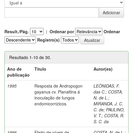
Result./Pág.
|
Ordenar por
Ordenar
Registro(s)
Resultado 1-10 de 30.
Ano de
Título
Autor(es)
publicação
1995
Resposta de Andropogon
LEÔNIDAS, F.
gayanus cv. Planaltina á
das C.
;
COSTA,
inoculação de fungos
N. de L.
;
endomicorrizicos.
MIRANDA, J. C.
C. de
;
PAULINO,
V. T.
;
COSTA, R.
S. C. da
1996
Efeito de níveis de
COSTA, N. de L.
;