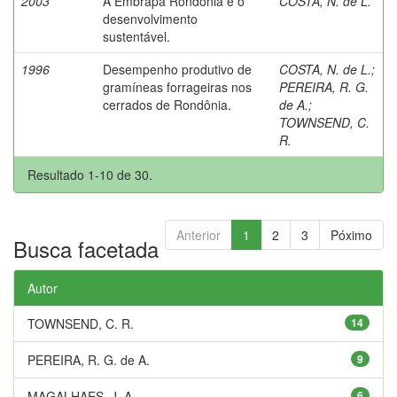
2003
A Embrapa Rondônia e o
COSTA, N. de L.
desenvolvimento
sustentável.
1996
Desempenho produtivo de
COSTA, N. de L.
;
gramíneas forrageiras nos
PEREIRA, R. G.
cerrados de Rondônia.
de A.
;
TOWNSEND, C.
R.
Resultado 1-10 de 30.
Anterior
1
2
3
Póximo
Busca facetada
Autor
TOWNSEND, C. R.
14
PEREIRA, R. G. de A.
9
MAGALHAES, J. A.
6