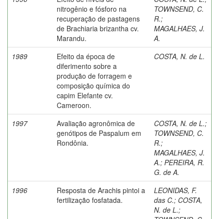
nitrogênio e fósforo na
TOWNSEND, C.
recuperação de pastagens
R.
;
de Brachiaria brizantha cv.
MAGALHAES, J.
Marandu.
A.
1989
Efeito da época de
COSTA, N. de L.
diferimento sobre a
produção de forragem e
composição química do
capim Elefante cv.
Cameroon.
1997
Avaliação agronômica de
COSTA, N. de L.
;
genótipos de Paspalum em
TOWNSEND, C.
Rondônia.
R.
;
MAGALHAES, J.
A.
;
PEREIRA, R.
G. de A.
1996
Resposta de Arachis pintoi a
LEONIDAS, F.
fertilização fosfatada.
das C.
;
COSTA,
N. de L.
;