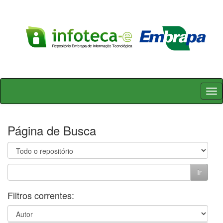
Skip
navigation
Página de Busca
Filtros correntes: