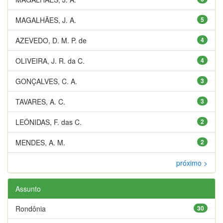
MAGALHÃES, J. A.
5
AZEVEDO, D. M. P. de
4
OLIVEIRA, J. R. da C.
4
GONÇALVES, C. A.
3
TAVARES, A. C.
3
LEÔNIDAS, F. das C.
2
MENDES, A. M.
2
próximo >
Assunto
Rondônia
30