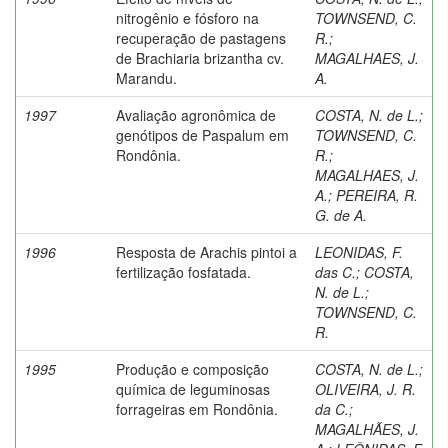
nitrogênio e fósforo na
TOWNSEND, C.
recuperação de pastagens
R.
;
de Brachiaria brizantha cv.
MAGALHAES, J.
Marandu.
A.
1997
Avaliação agronômica de
COSTA, N. de L.
;
genótipos de Paspalum em
TOWNSEND, C.
Rondônia.
R.
;
MAGALHAES, J.
A.
;
PEREIRA, R.
G. de A.
1996
Resposta de Arachis pintoi a
LEONIDAS, F.
fertilização fosfatada.
das C.
;
COSTA,
N. de L.
;
TOWNSEND, C.
R.
1995
Produção e composição
COSTA, N. de L.
;
química de leguminosas
OLIVEIRA, J. R.
forrageiras em Rondônia.
da C.
;
MAGALHÃES, J.