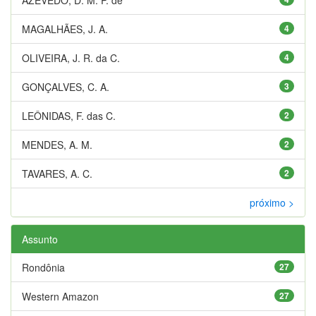
MAGALHÃES, J. A.
4
OLIVEIRA, J. R. da C.
4
GONÇALVES, C. A.
3
LEÔNIDAS, F. das C.
2
MENDES, A. M.
2
TAVARES, A. C.
2
próximo >
Assunto
Rondônia
27
Western Amazon
27