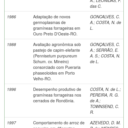
A.
;
LEÔNIDAS, F.
das C.
1986
Adaptação de novos
GONCALVES, C.
germoplasmas de
A.
;
COSTA, N. de
gramíneas forrageiras em
L.
Ouro Preto D'Oeste-RO.
1988
Avaliação agronômica sob
GONÇALVES, C.
pastejo de capim-elefante
A.
;
SERRÃO, E.
(Pennisetum purpureum
A. S.
;
COSTA, N.
Schum. cv. Mineiro)
de L.
consorciado com Pueraria
phaseoloides em Porto
Velho-RO.
1996
Desempenho produtivo de
COSTA, N. de L.
;
gramíneas forrageiras nos
PEREIRA, R. G.
cerrados de Rondônia.
de A.
;
TOWNSEND, C.
R.
1997
Comportamento do arroz de
AZEVEDO, D. M.