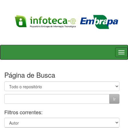
Skip
navigation
Página de Busca
Filtros correntes: