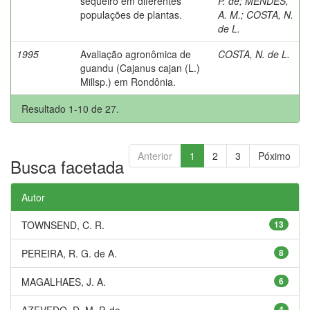
sequeiro em diferentes
P. de
;
MENDES,
populações de plantas.
A. M.
;
COSTA, N.
de L.
1995
Avaliação agronômica de
COSTA, N. de L.
guandu (Cajanus cajan (L.)
Millsp.) em Rondônia.
Resultado 1-10 de 27.
Anterior
1
2
3
Póximo
Busca facetada
Autor
TOWNSEND, C. R.
13
PEREIRA, R. G. de A.
8
MAGALHAES, J. A.
6
AZEVEDO, D. M. P. de
4