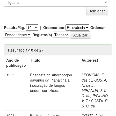
Result./Pág.
|
Ordenar por
Ordenar
Registro(s)
Resultado 1-10 de 27.
Ano de
Título
Autor(es)
publicação
1995
Resposta de Andropogon
LEÔNIDAS, F.
gayanus cv. Planaltina á
das C.
;
COSTA,
inoculação de fungos
N. de L.
;
endomicorrizicos.
MIRANDA, J. C.
C. de
;
PAULINO,
V. T.
;
COSTA, R.
S. C. da
1996
Efeito de níveis de
COSTA, N. de L.
;