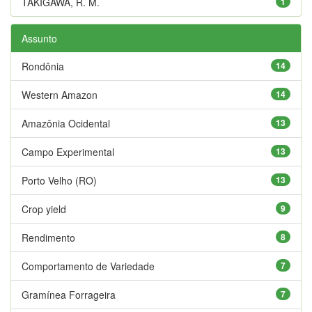
TAKIGAWA, R. M.
1
Assunto
Rondônia
14
Western Amazon
14
Amazônia Ocidental
13
Campo Experimental
13
Porto Velho (RO)
13
Crop yield
9
Rendimento
8
Comportamento de Variedade
7
Gramínea Forrageira
7