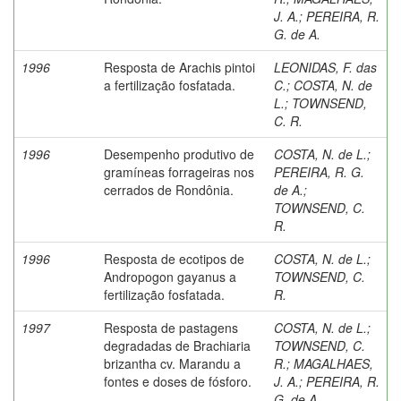
J. A.
;
PEREIRA, R.
G. de A.
1996
Resposta de Arachis pintoi
LEONIDAS, F. das
a fertilização fosfatada.
C.
;
COSTA, N. de
L.
;
TOWNSEND,
C. R.
1996
Desempenho produtivo de
COSTA, N. de L.
;
gramíneas forrageiras nos
PEREIRA, R. G.
cerrados de Rondônia.
de A.
;
TOWNSEND, C.
R.
1996
Resposta de ecotipos de
COSTA, N. de L.
;
Andropogon gayanus a
TOWNSEND, C.
fertilização fosfatada.
R.
1997
Resposta de pastagens
COSTA, N. de L.
;
degradadas de Brachiaria
TOWNSEND, C.
brizantha cv. Marandu a
R.
;
MAGALHAES,
fontes e doses de fósforo.
J. A.
;
PEREIRA, R.
G. de A.