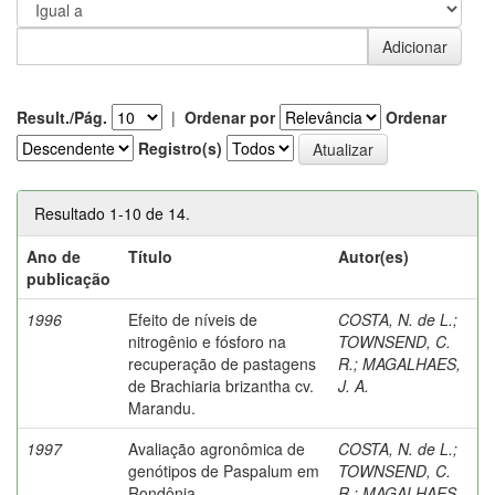
Result./Pág.
|
Ordenar por
Ordenar
Registro(s)
Resultado 1-10 de 14.
Ano de
Título
Autor(es)
publicação
1996
Efeito de níveis de
COSTA, N. de L.
;
nitrogênio e fósforo na
TOWNSEND, C.
recuperação de pastagens
R.
;
MAGALHAES,
de Brachiaria brizantha cv.
J. A.
Marandu.
1997
Avaliação agronômica de
COSTA, N. de L.
;
genótipos de Paspalum em
TOWNSEND, C.
Rondônia.
R.
;
MAGALHAES,