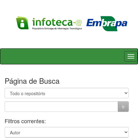
Skip
navigation
Página de Busca
Filtros correntes: