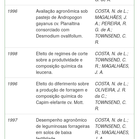
1996
Avaliação agronômica sob
COSTA, N. de L.
;
pastejo de Andropogon
MAGALHÃES, J.
gayanus cv. Planaltina
A.
;
PEREIRA, R.
consorciado com
G. de A.
;
Desmodium ovalifolium.
TOWNSEND, C.
R.
1998
Efeito de regimes de corte
COSTA, N. de L.
;
sobre a produtividade e
TOWNSEND, C.
composição química da
R.
;
MAGALHÃES,
leucena.
J. A.
1996
Efeito do diferimento sobre
COSTA, N. de L.
;
a produção de forragem e
OLIVEIRA, J. R.
composição química do
da C.
;
Capim-elefante cv. Mott.
TOWNSEND, C.
R.
1997
Desempenho agronômico
COSTA, N. de L.
;
de leguminosas forrageiras
TOWNSEND, C.
em solos de baixa
R.
;
MAGALHAES,
fertilidade.
J. A.