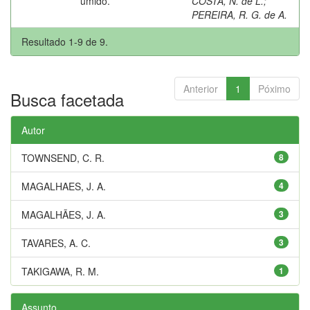
úmido.
COSTA, N. de L.
;
PEREIRA, R. G. de A.
Resultado 1-9 de 9.
Anterior
1
Póximo
Busca facetada
Autor
TOWNSEND, C. R.
8
MAGALHAES, J. A.
4
MAGALHÃES, J. A.
3
TAVARES, A. C.
3
TAKIGAWA, R. M.
1
Assunto