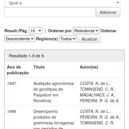
Result./Pág.
|
Ordenar por
Ordenar
Registro(s)
Resultado 1-9 de 9.
Ano de
Título
Autor(es)
publicação
1997
Avaliação agronômica
COSTA, N. de L.
;
de genótipos de
TOWNSEND, C. R.
;
Paspalum em
MAGALHAES, J. A.
;
Rondônia.
PEREIRA, R. G. de A.
1996
Desempenho
COSTA, N. de L.
;
produtivo de
PEREIRA, R. G. de A.
;
gramíneas forrageiras
TOWNSEND, C. R.
nos cerrados de