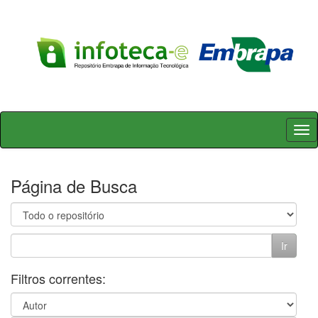
Skip
navigation
Página de Busca
Filtros correntes: