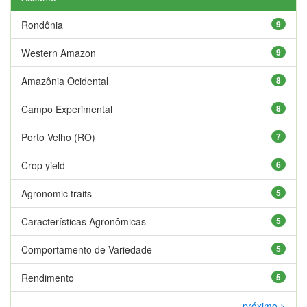
Rondônia
9
Western Amazon
9
Amazônia Ocidental
8
Campo Experimental
8
Porto Velho (RO)
7
Crop yield
6
Agronomic traits
5
Características Agronômicas
5
Comportamento de Variedade
5
Rendimento
5
próximo >