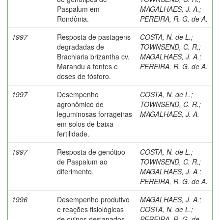
Paspalum em
MAGALHAES, J. A.
;
Rondônia.
PEREIRA, R. G. de A.
1997
Resposta de pastagens
COSTA, N. de L.
;
degradadas de
TOWNSEND, C. R.
;
Brachiaria brizantha cv.
MAGALHAES, J. A.
;
Marandu a fontes e
PEREIRA, R. G. de A.
doses de fósforo.
1997
Desempenho
COSTA, N. de L.
;
agronômico de
TOWNSEND, C. R.
;
leguminosas forrageiras
MAGALHAES, J. A.
em solos de baixa
fertilidade.
1997
Resposta de genótipo
COSTA, N. de L.
;
de Paspalum ao
TOWNSEND, C. R.
;
diferimento.
MAGALHAES, J. A.
;
PEREIRA, R. G. de A.
1996
Desempenho produtivo
MAGALHAES, J. A.
;
e reações fisiológicas
COSTA, N. de L.
;
de ovinos deslanados
PEREIRA, R. G. de