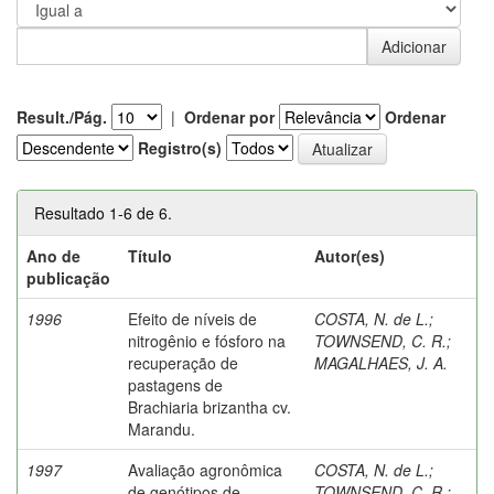
Result./Pág.
|
Ordenar por
Ordenar
Registro(s)
Resultado 1-6 de 6.
Ano de
Título
Autor(es)
publicação
1996
Efeito de níveis de
COSTA, N. de L.
;
nitrogênio e fósforo na
TOWNSEND, C. R.
;
recuperação de
MAGALHAES, J. A.
pastagens de
Brachiaria brizantha cv.
Marandu.
1997
Avaliação agronômica
COSTA, N. de L.
;
de genótipos de
TOWNSEND, C. R.
;