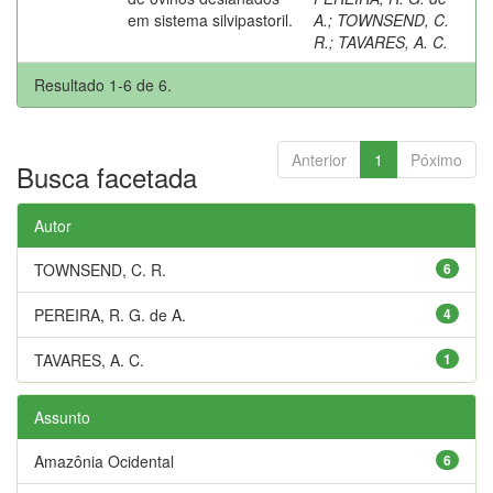
em sistema silvipastoril.
A.
;
TOWNSEND, C.
R.
;
TAVARES, A. C.
Resultado 1-6 de 6.
Anterior
1
Póximo
Busca facetada
Autor
TOWNSEND, C. R.
6
PEREIRA, R. G. de A.
4
TAVARES, A. C.
1
Assunto
Amazônia Ocidental
6