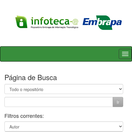
Skip
navigation
Página de Busca
Filtros correntes: