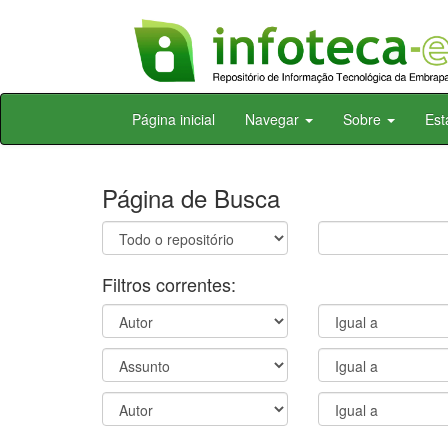
Skip
Página inicial
Navegar
Sobre
Est
navigation
Página de Busca
Filtros correntes: