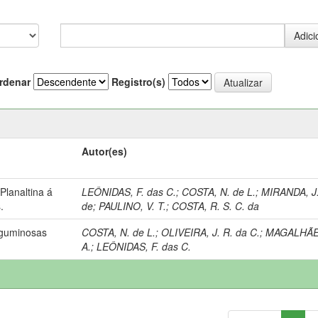
rdenar
Registro(s)
Autor(es)
lanaltina á
LEÔNIDAS, F. das C.
;
COSTA, N. de L.
;
MIRANDA, J.
.
de
;
PAULINO, V. T.
;
COSTA, R. S. C. da
eguminosas
COSTA, N. de L.
;
OLIVEIRA, J. R. da C.
;
MAGALHÃES
A.
;
LEÔNIDAS, F. das C.