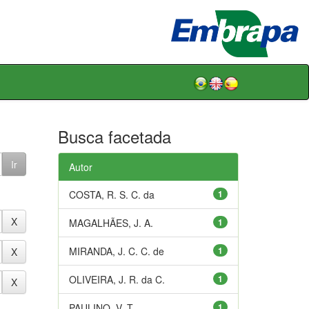
Busca facetada
Autor
COSTA, R. S. C. da
1
MAGALHÃES, J. A.
1
MIRANDA, J. C. C. de
1
OLIVEIRA, J. R. da C.
1
PAULINO, V. T.
1