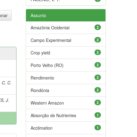
Assunto
Amazônia Ocidental
2
Campo Experimental
2
Crop yield
2
Porto Velho (RO)
2
Rendimento
2
 C. C.
Rondônia
2
, J.
Western Amazon
2
Absorção de Nutrientes
1
Acclimation
1