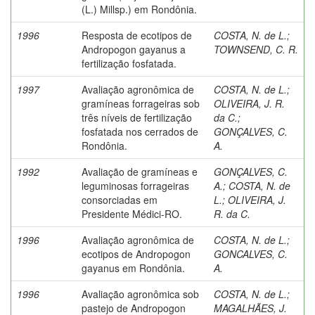
(L.) Millsp.) em Rondônia.
1996
Resposta de ecotipos de
COSTA, N. de L.
;
Andropogon gayanus a
TOWNSEND, C. R.
fertilização fosfatada.
1997
Avaliação agronômica de
COSTA, N. de L.
;
gramíneas forrageiras sob
OLIVEIRA, J. R.
três níveis de fertilização
da C.
;
fosfatada nos cerrados de
GONÇALVES, C.
Rondônia.
A.
1992
Avaliação de gramíneas e
GONÇALVES, C.
leguminosas forrageiras
A.
;
COSTA, N. de
consorciadas em
L.
;
OLIVEIRA, J.
Presidente Médici-RO.
R. da C.
1996
Avaliação agronômica de
COSTA, N. de L.
;
ecotipos de Andropogon
GONCALVES, C.
gayanus em Rondônia.
A.
1996
Avaliação agronômica sob
COSTA, N. de L.
;
pastejo de Andropogon
MAGALHÃES, J.