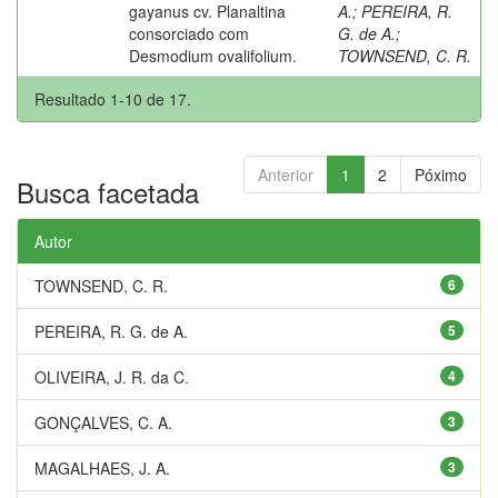
gayanus cv. Planaltina
A.
;
PEREIRA, R.
consorciado com
G. de A.
;
Desmodium ovalifolium.
TOWNSEND, C. R.
Resultado 1-10 de 17.
Anterior
1
2
Póximo
Busca facetada
Autor
TOWNSEND, C. R.
6
PEREIRA, R. G. de A.
5
OLIVEIRA, J. R. da C.
4
GONÇALVES, C. A.
3
MAGALHAES, J. A.
3