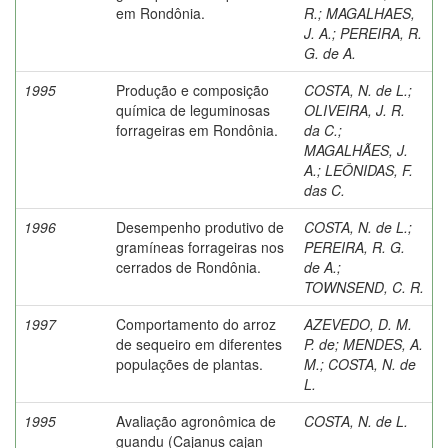
em Rondônia.
R.
;
MAGALHAES,
J. A.
;
PEREIRA, R.
G. de A.
1995
Produção e composição
COSTA, N. de L.
;
química de leguminosas
OLIVEIRA, J. R.
forrageiras em Rondônia.
da C.
;
MAGALHÃES, J.
A.
;
LEÔNIDAS, F.
das C.
1996
Desempenho produtivo de
COSTA, N. de L.
;
gramíneas forrageiras nos
PEREIRA, R. G.
cerrados de Rondônia.
de A.
;
TOWNSEND, C. R.
1997
Comportamento do arroz
AZEVEDO, D. M.
de sequeiro em diferentes
P. de
;
MENDES, A.
populações de plantas.
M.
;
COSTA, N. de
L.
1995
Avaliação agronômica de
COSTA, N. de L.
guandu (Cajanus cajan