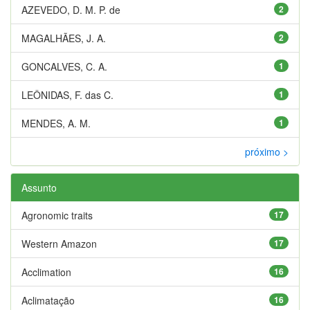
AZEVEDO, D. M. P. de
2
MAGALHÃES, J. A.
2
GONCALVES, C. A.
1
LEÔNIDAS, F. das C.
1
MENDES, A. M.
1
próximo >
Assunto
Agronomic traits
17
Western Amazon
17
Acclimation
16
Aclimatação
16