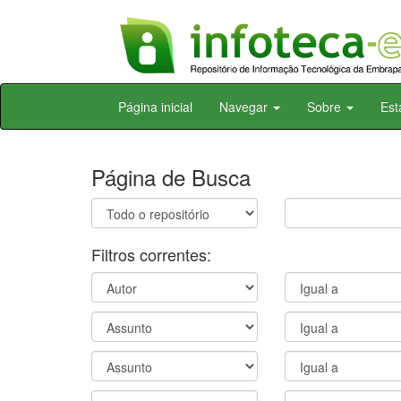
Skip
Página inicial
Navegar
Sobre
Est
navigation
Página de Busca
Filtros correntes: