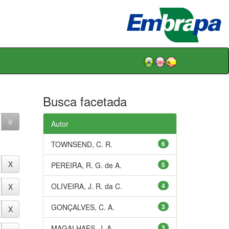
Busca facetada
Autor
TOWNSEND, C. R.
6
PEREIRA, R. G. de A.
5
OLIVEIRA, J. R. da C.
4
GONÇALVES, C. A.
3
MAGALHAES, J. A.
3