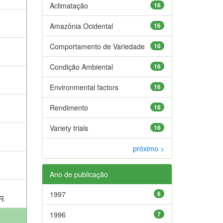
Aclimatação
16
;
Amazônia Ocidental
16
Comportamento de Variedade
16
Condição Ambiental
16
Environmental factors
16
;
Rendimento
16
Variety trials
16
próximo >
Ano de publicação
1997
6
R.
1996
7