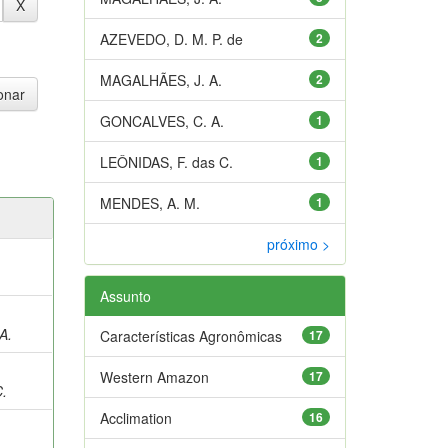
AZEVEDO, D. M. P. de
2
MAGALHÃES, J. A.
2
GONCALVES, C. A.
1
LEÔNIDAS, F. das C.
1
MENDES, A. M.
1
próximo >
Assunto
A.
Características Agronômicas
17
;
Western Amazon
17
C.
Acclimation
16