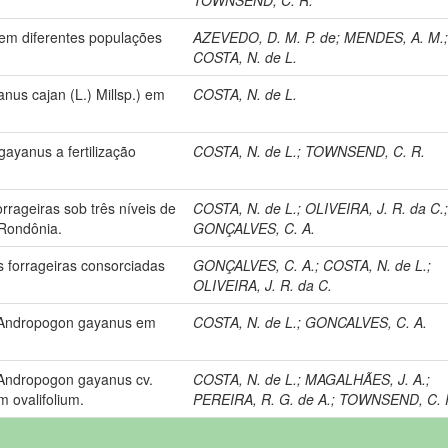
em diferentes populações
AZEVEDO, D. M. P. de
;
MENDES, A. M.
COSTA, N. de L.
us cajan (L.) Millsp.) em
COSTA, N. de L.
ayanus a fertilização
COSTA, N. de L.
;
TOWNSEND, C. R.
rageiras sob três níveis de
COSTA, N. de L.
;
OLIVEIRA, J. R. da C.
 Rondônia.
GONÇALVES, C. A.
 forrageiras consorciadas
GONÇALVES, C. A.
;
COSTA, N. de L.
;
OLIVEIRA, J. R. da C.
e Andropogon gayanus em
COSTA, N. de L.
;
GONCALVES, C. A.
 Andropogon gayanus cv.
COSTA, N. de L.
;
MAGALHÃES, J. A.
;
 ovalifolium.
PEREIRA, R. G. de A.
;
TOWNSEND, C. 