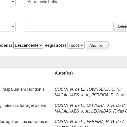
rdenar
Registro(s)
Autor(es)
de Paspalum em Rondônia.
COSTA, N. de L.
;
TOWNSEND, C. R.
;
MAGALHAES, J. A.
;
PEREIRA, R. G. de 
guminosas forrageiras em
COSTA, N. de L.
;
OLIVEIRA, J. R. da C.
MAGALHÃES, J. A.
;
LEÔNIDAS, F. das 
orrageiras nos cerrados de
COSTA, N. de L.
;
PEREIRA, R. G. de A.
;
TOWNSEND, C. R.