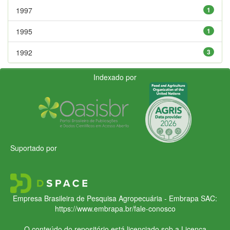
1997
1
1995
1
1992
3
Indexado por
Suportado por
Empresa Brasileira de Pesquisa Agropecuária - Embrapa
SAC:
https://www.embrapa.br/fale-conosco
O conteúdo do repositório está licenciado sob a Licença