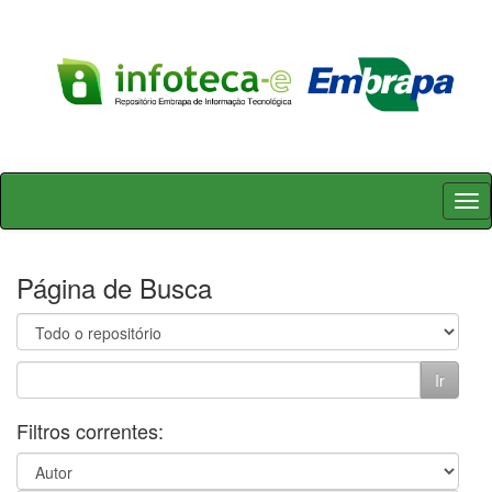
Skip
navigation
Página de Busca
Filtros correntes: