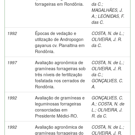
forrageiras em Rondônia.
da C.
;
MAGALHÃES, J.
A.
;
LEÔNIDAS, F.
das C.
1992
Épocas de vedação e
COSTA, N. de L.
;
utilização de Andropogon
OLIVEIRA, J. R.
gayanus cv. Planaltina em
da C.
Rondônia.
1997
Avaliação agronômica de
COSTA, N. de L.
;
gramíneas forrageiras sob
OLIVEIRA, J. R.
três níveis de fertilização
da C.
;
fosfatada nos cerrados de
GONÇALVES, C.
Rondônia.
A.
1992
Avaliação de gramíneas e
GONÇALVES, C.
leguminosas forrageiras
A.
;
COSTA, N. de
consorciadas em
L.
;
OLIVEIRA, J.
Presidente Médici-RO.
R. da C.
1992
Avaliação agronômica de
COSTA, N. de L.
;
gramíneas forrageiras do
OLIVEIRA, J. R.