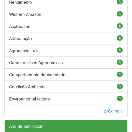
Rendimento
5
Western Amazon
5
Acclimation
4
Aclimatação
4
Agronomic traits
4
Características Agronômicas
4
Comportamento de Variedade
4
Condição Ambiental
4
Environmental factors
4
próximo >
Ano de publicação