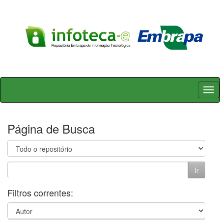
Skip
navigation
Página de Busca
Filtros correntes: