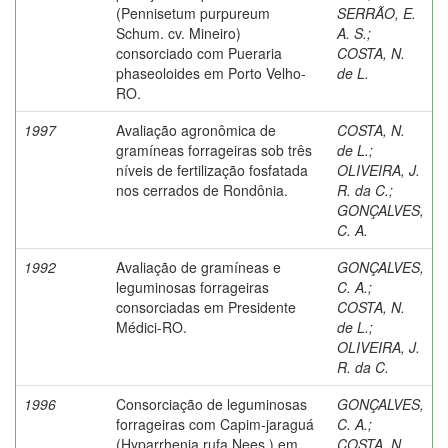
(Pennisetum purpureum
SERRÃO, E.
Schum. cv. Mineiro)
A. S.
;
consorciado com Pueraria
COSTA, N.
phaseoloides em Porto Velho-
de L.
RO.
1997
Avaliação agronômica de
COSTA, N.
gramíneas forrageiras sob três
de L.
;
níveis de fertilização fosfatada
OLIVEIRA, J.
nos cerrados de Rondônia.
R. da C.
;
GONÇALVES,
C. A.
1992
Avaliação de gramíneas e
GONÇALVES,
leguminosas forrageiras
C. A.
;
consorciadas em Presidente
COSTA, N.
Médici-RO.
de L.
;
OLIVEIRA, J.
R. da C.
1996
Consorciação de leguminosas
GONÇALVES,
forrageiras com Capim-jaraguá
C. A.
;
(Hyparrhenia rufa Nees.) em
COSTA, N.