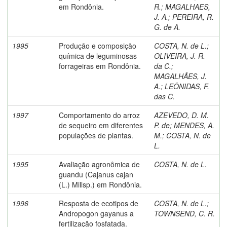
em Rondônia.
R.
;
MAGALHAES,
J. A.
;
PEREIRA, R.
G. de A.
1995
Produção e composição
COSTA, N. de L.
;
química de leguminosas
OLIVEIRA, J. R.
forrageiras em Rondônia.
da C.
;
MAGALHÃES, J.
A.
;
LEÔNIDAS, F.
das C.
1997
Comportamento do arroz
AZEVEDO, D. M.
de sequeiro em diferentes
P. de
;
MENDES, A.
populações de plantas.
M.
;
COSTA, N. de
L.
1995
Avaliação agronômica de
COSTA, N. de L.
guandu (Cajanus cajan
(L.) Millsp.) em Rondônia.
1996
Resposta de ecotipos de
COSTA, N. de L.
;
Andropogon gayanus a
TOWNSEND, C. R.
fertilização fosfatada.