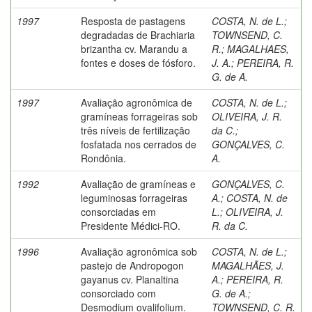
1997
Resposta de pastagens
COSTA, N. de L.
;
degradadas de Brachiaria
TOWNSEND, C.
brizantha cv. Marandu a
R.
;
MAGALHAES,
fontes e doses de fósforo.
J. A.
;
PEREIRA, R.
G. de A.
1997
Avaliação agronômica de
COSTA, N. de L.
;
gramíneas forrageiras sob
OLIVEIRA, J. R.
três níveis de fertilização
da C.
;
fosfatada nos cerrados de
GONÇALVES, C.
Rondônia.
A.
1992
Avaliação de gramíneas e
GONÇALVES, C.
leguminosas forrageiras
A.
;
COSTA, N. de
consorciadas em
L.
;
OLIVEIRA, J.
Presidente Médici-RO.
R. da C.
1996
Avaliação agronômica sob
COSTA, N. de L.
;
pastejo de Andropogon
MAGALHÃES, J.
gayanus cv. Planaltina
A.
;
PEREIRA, R.
consorciado com
G. de A.
;
Desmodium ovalifolium.
TOWNSEND, C. R.