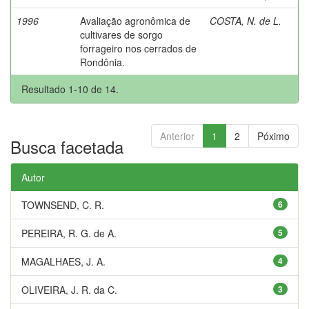
1996
Avaliação agronômica de
COSTA, N. de L.
cultivares de sorgo
forrageiro nos cerrados de
Rondônia.
Resultado 1-10 de 14.
Anterior
1
2
Póximo
Busca facetada
Autor
TOWNSEND, C. R.
6
PEREIRA, R. G. de A.
5
MAGALHAES, J. A.
4
OLIVEIRA, J. R. da C.
3