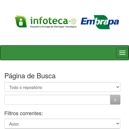
Skip
navigation
Página de Busca
Filtros correntes: