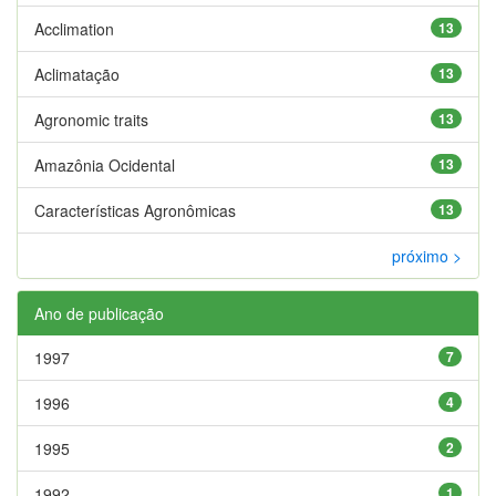
Acclimation
13
Aclimatação
13
Agronomic traits
13
Amazônia Ocidental
13
Características Agronômicas
13
próximo >
Ano de publicação
1997
7
1996
4
1995
2
1992
1