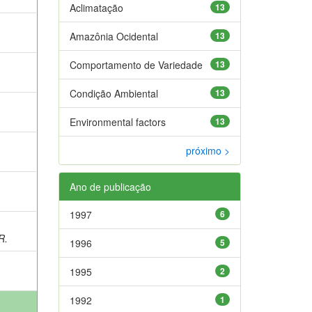
Aclimatação
13
;
Amazônia Ocidental
13
Comportamento de Variedade
13
Condição Ambiental
13
Environmental factors
13
;
próximo >
Ano de publicação
1997
6
R.
1996
5
1995
2
1992
1