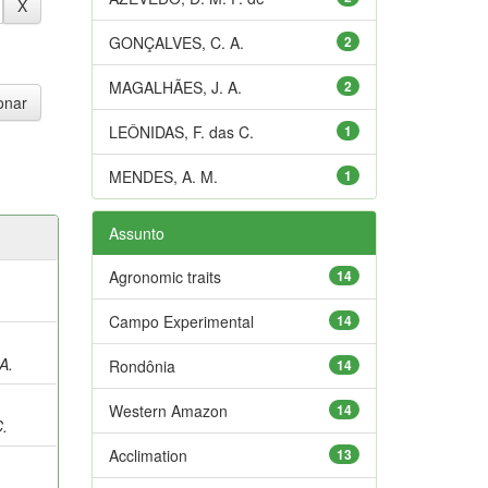
GONÇALVES, C. A.
2
MAGALHÃES, J. A.
2
LEÔNIDAS, F. das C.
1
MENDES, A. M.
1
Assunto
Agronomic traits
14
Campo Experimental
14
A.
Rondônia
14
;
Western Amazon
14
C.
Acclimation
13