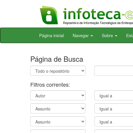
Skip
Página inicial
Navegar
Sobre
Est
navigation
Página de Busca
Filtros correntes: