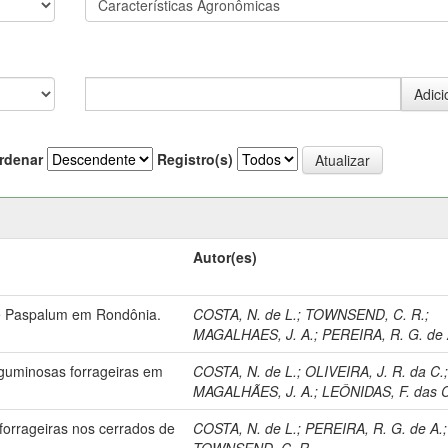
rdenar
Registro(s)
Autor(es)
de Paspalum em Rondônia.
COSTA, N. de L.
;
TOWNSEND, C. R.
;
MAGALHAES, J. A.
;
PEREIRA, R. G. de 
guminosas forrageiras em
COSTA, N. de L.
;
OLIVEIRA, J. R. da C.
MAGALHÃES, J. A.
;
LEÔNIDAS, F. das 
orrageiras nos cerrados de
COSTA, N. de L.
;
PEREIRA, R. G. de A.
;
TOWNSEND, C. R.