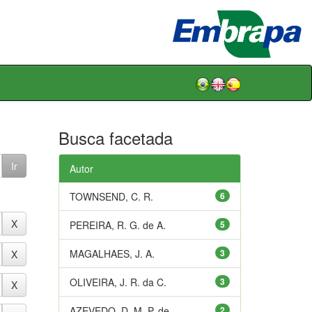
Busca facetada
Autor
TOWNSEND, C. R.
6
PEREIRA, R. G. de A.
5
MAGALHAES, J. A.
3
OLIVEIRA, J. R. da C.
3
AZEVEDO, D. M. P. de
2