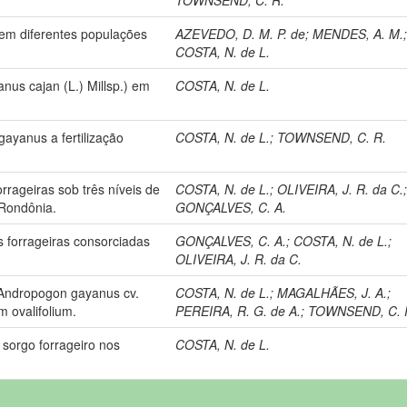
em diferentes populações
AZEVEDO, D. M. P. de
;
MENDES, A. M.
COSTA, N. de L.
us cajan (L.) Millsp.) em
COSTA, N. de L.
ayanus a fertilização
COSTA, N. de L.
;
TOWNSEND, C. R.
rageiras sob três níveis de
COSTA, N. de L.
;
OLIVEIRA, J. R. da C.
 Rondônia.
GONÇALVES, C. A.
 forrageiras consorciadas
GONÇALVES, C. A.
;
COSTA, N. de L.
;
OLIVEIRA, J. R. da C.
 Andropogon gayanus cv.
COSTA, N. de L.
;
MAGALHÃES, J. A.
;
 ovalifolium.
PEREIRA, R. G. de A.
;
TOWNSEND, C. 
 sorgo forrageiro nos
COSTA, N. de L.