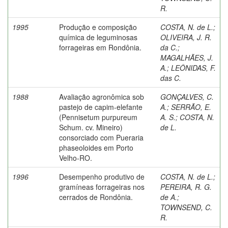
R.
1995
Produção e composição
COSTA, N. de L.
;
química de leguminosas
OLIVEIRA, J. R.
forrageiras em Rondônia.
da C.
;
MAGALHÃES, J.
A.
;
LEÔNIDAS, F.
das C.
1988
Avaliação agronômica sob
GONÇALVES, C.
pastejo de capim-elefante
A.
;
SERRÃO, E.
(Pennisetum purpureum
A. S.
;
COSTA, N.
Schum. cv. Mineiro)
de L.
consorciado com Pueraria
phaseoloides em Porto
Velho-RO.
1996
Desempenho produtivo de
COSTA, N. de L.
;
gramíneas forrageiras nos
PEREIRA, R. G.
cerrados de Rondônia.
de A.
;
TOWNSEND, C.
R.