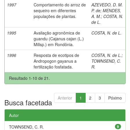
1997
Comportamento do arroz de
AZEVEDO, D. M.
sequeiro em diferentes
P. de
;
MENDES,
populações de plantas.
A. M.
;
COSTA, N.
de L.
1995
Avaliação agronômica de
COSTA, N. de L.
guandu (Cajanus cajan (L.)
Millsp.) em Rondônia.
1996
Resposta de ecotipos de
COSTA, N. de L.
;
Andropogon gayanus a
TOWNSEND, C.
fertilização fosfatada.
R.
Resultado 1-10 de 21.
Anterior
1
2
3
Póximo
Busca facetada
Autor
TOWNSEND, C. R.
9