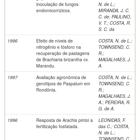
inoculação de fungos
N. de L.
;
endomicorrizicos.
MIRANDA, J. C.
C. de
;
PAULINO,
V. T.
;
COSTA, R.
S. C. da
1996
Efeito de níveis de
COSTA, N. de L.
;
nitrogênio e fósforo na
TOWNSEND, C.
recuperação de pastagens
R.
;
de Brachiaria brizantha cv.
MAGALHAES, J.
Marandu.
A.
1997
Avaliação agronômica de
COSTA, N. de L.
;
genótipos de Paspalum em
TOWNSEND, C.
Rondônia.
R.
;
MAGALHAES, J.
A.
;
PEREIRA, R.
G. de A.
1996
Resposta de Arachis pintoi a
LEONIDAS, F.
fertilização fosfatada.
das C.
;
COSTA,
N. de L.
;
TOWNSEND, C.