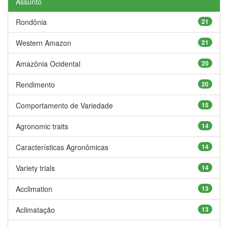
Assunto
Rondônia
21
Western Amazon
21
Amazônia Ocidental
20
Rendimento
20
Comportamento de Variedade
15
Agronomic traits
14
Características Agronômicas
14
Variety trials
14
Acclimation
13
Aclimatação
13