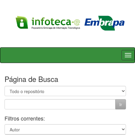
Skip
navigation
Página de Busca
Filtros correntes: