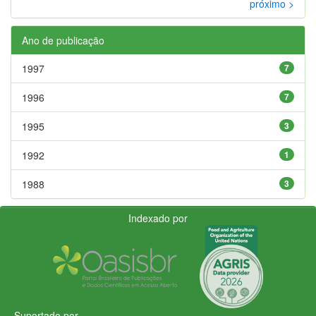
próximo >
Ano de publicação
1997
7
1996
7
1995
3
1992
1
1988
3
Indexado por
Suportado por