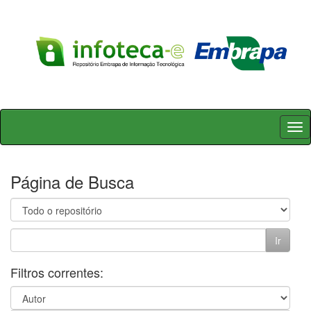
Skip
navigation
Página de Busca
Filtros correntes: