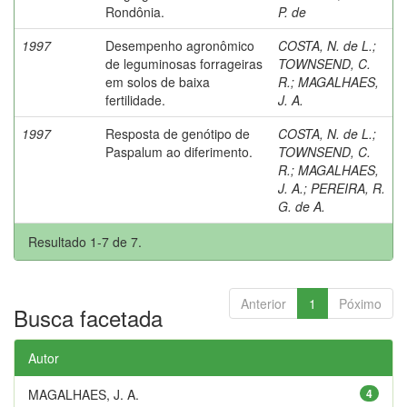
Rondônia.
P. de
1997
Desempenho agronômico
COSTA, N. de L.
;
de leguminosas forrageiras
TOWNSEND, C.
em solos de baixa
R.
;
MAGALHAES,
fertilidade.
J. A.
1997
Resposta de genótipo de
COSTA, N. de L.
;
Paspalum ao diferimento.
TOWNSEND, C.
R.
;
MAGALHAES,
J. A.
;
PEREIRA, R.
G. de A.
Resultado 1-7 de 7.
Anterior
1
Póximo
Busca facetada
Autor
MAGALHAES, J. A.
4