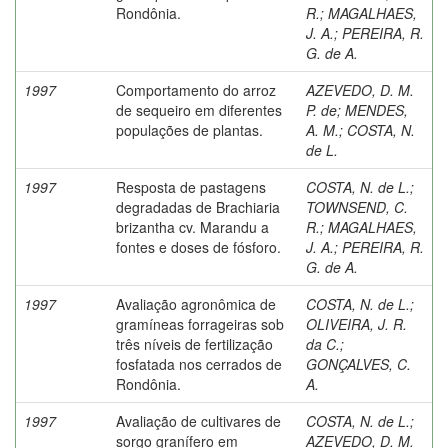
Rondônia.
R.
;
MAGALHAES,
J. A.
;
PEREIRA, R.
G. de A.
1997
Comportamento do arroz
AZEVEDO, D. M.
de sequeiro em diferentes
P. de
;
MENDES,
populações de plantas.
A. M.
;
COSTA, N.
de L.
1997
Resposta de pastagens
COSTA, N. de L.
;
degradadas de Brachiaria
TOWNSEND, C.
brizantha cv. Marandu a
R.
;
MAGALHAES,
fontes e doses de fósforo.
J. A.
;
PEREIRA, R.
G. de A.
1997
Avaliação agronômica de
COSTA, N. de L.
;
gramíneas forrageiras sob
OLIVEIRA, J. R.
três níveis de fertilização
da C.
;
fosfatada nos cerrados de
GONÇALVES, C.
Rondônia.
A.
1997
Avaliação de cultivares de
COSTA, N. de L.
;
sorgo granífero em
AZEVEDO, D. M.