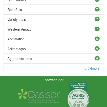
Rondônia
7
Variety trials
7
Western Amazon
7
Acclimation
6
Aclimatação
6
Agronomic traits
6
próximo >
Indexado por