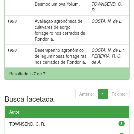
Desmodium ovalifolium.
TOWNSEND, C.
R.
1996
Avaliação agronômica de
COSTA, N. de L.
cultivares de sorgo
forrageiro nos cerrados de
Rondônia.
1996
Desempenho agronômico
COSTA, N. de L.
;
de leguminosas forrageiras
PEREIRA, R. G.
nos cerrados de Rondônia.
de A.
Resultado 1-7 de 7.
Anterior
1
Póximo
Busca facetada
Autor
TOWNSEND, C. R.
5