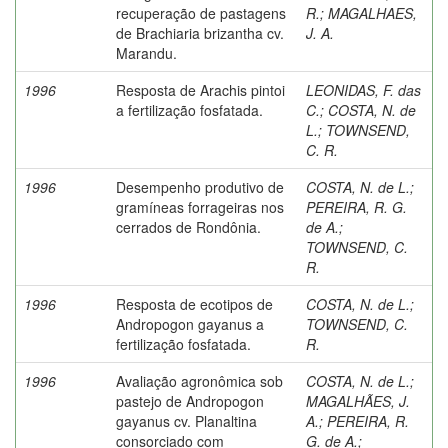
recuperação de pastagens
R.
;
MAGALHAES,
de Brachiaria brizantha cv.
J. A.
Marandu.
1996
Resposta de Arachis pintoi
LEONIDAS, F. das
a fertilização fosfatada.
C.
;
COSTA, N. de
L.
;
TOWNSEND,
C. R.
1996
Desempenho produtivo de
COSTA, N. de L.
;
gramíneas forrageiras nos
PEREIRA, R. G.
cerrados de Rondônia.
de A.
;
TOWNSEND, C.
R.
1996
Resposta de ecotipos de
COSTA, N. de L.
;
Andropogon gayanus a
TOWNSEND, C.
fertilização fosfatada.
R.
1996
Avaliação agronômica sob
COSTA, N. de L.
;
pastejo de Andropogon
MAGALHÃES, J.
gayanus cv. Planaltina
A.
;
PEREIRA, R.
consorciado com
G. de A.
;