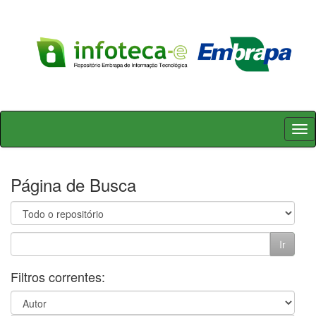
Skip
navigation
Página de Busca
Filtros correntes: