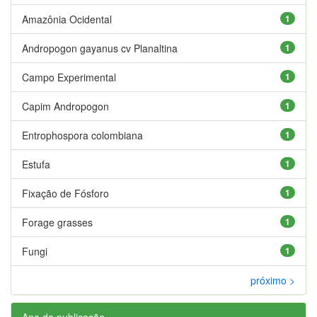
Amazônia Ocidental
1
Andropogon gayanus cv Planaltina
1
Campo Experimental
1
Capim Andropogon
1
Entrophospora colombiana
1
Estufa
1
Fixação de Fósforo
1
Forage grasses
1
Fungi
1
próximo >
Ano de publicação