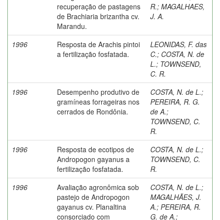
recuperação de pastagens
R.
;
MAGALHAES,
de Brachiaria brizantha cv.
J. A.
Marandu.
1996
Resposta de Arachis pintoi
LEONIDAS, F. das
a fertilização fosfatada.
C.
;
COSTA, N. de
L.
;
TOWNSEND,
C. R.
1996
Desempenho produtivo de
COSTA, N. de L.
;
gramíneas forrageiras nos
PEREIRA, R. G.
cerrados de Rondônia.
de A.
;
TOWNSEND, C.
R.
1996
Resposta de ecotipos de
COSTA, N. de L.
;
Andropogon gayanus a
TOWNSEND, C.
fertilização fosfatada.
R.
1996
Avaliação agronômica sob
COSTA, N. de L.
;
pastejo de Andropogon
MAGALHÃES, J.
gayanus cv. Planaltina
A.
;
PEREIRA, R.
consorciado com
G. de A.
;