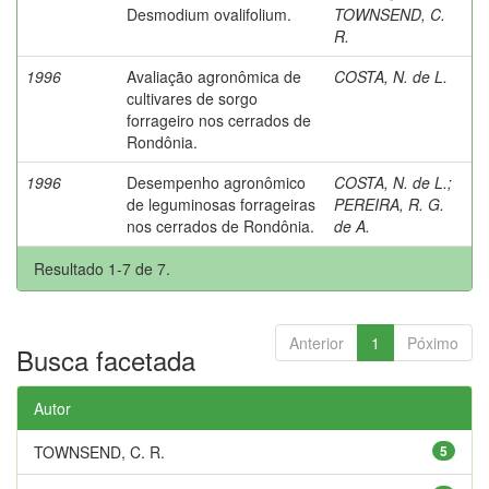
Desmodium ovalifolium.
TOWNSEND, C.
R.
1996
Avaliação agronômica de
COSTA, N. de L.
cultivares de sorgo
forrageiro nos cerrados de
Rondônia.
1996
Desempenho agronômico
COSTA, N. de L.
;
de leguminosas forrageiras
PEREIRA, R. G.
nos cerrados de Rondônia.
de A.
Resultado 1-7 de 7.
Anterior
1
Póximo
Busca facetada
Autor
TOWNSEND, C. R.
5