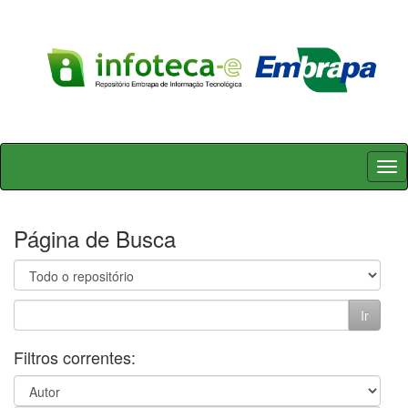
Skip
navigation
Página de Busca
Filtros correntes: