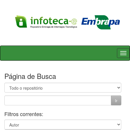
Skip
navigation
Página de Busca
Filtros correntes: