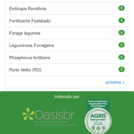
Embrapa Rondônia
1
Fertilizante Fosfatado
1
Forage legumes
1
Leguminosa Forrageira
1
Phosphorus fertilizers
1
Porto Velho (RO)
1
próximo >
Indexado por