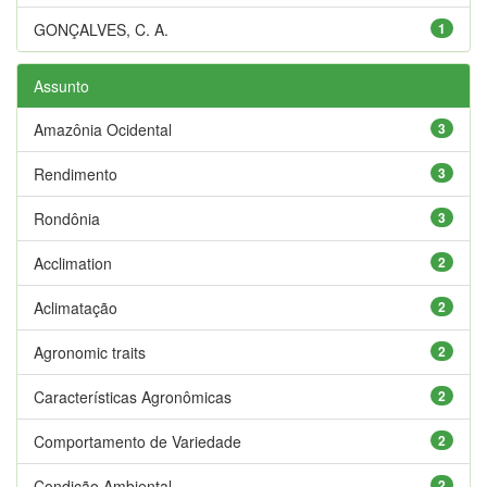
GONÇALVES, C. A.
1
Assunto
Amazônia Ocidental
3
Rendimento
3
Rondônia
3
Acclimation
2
Aclimatação
2
Agronomic traits
2
Características Agronômicas
2
Comportamento de Variedade
2
Condição Ambiental
2