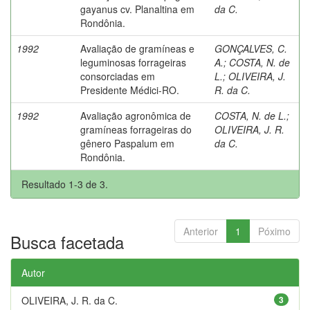
gayanus cv. Planaltina em
da C.
Rondônia.
1992
Avaliação de gramíneas e
GONÇALVES, C.
leguminosas forrageiras
A.
;
COSTA, N. de
consorciadas em
L.
;
OLIVEIRA, J.
Presidente Médici-RO.
R. da C.
1992
Avaliação agronômica de
COSTA, N. de L.
;
gramíneas forrageiras do
OLIVEIRA, J. R.
gênero Paspalum em
da C.
Rondônia.
Resultado 1-3 de 3.
Anterior
1
Póximo
Busca facetada
Autor
OLIVEIRA, J. R. da C.
3