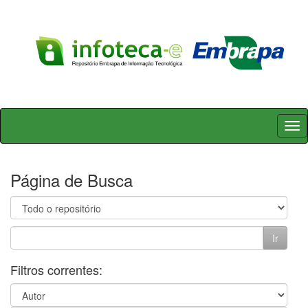
Skip
navigation
Página de Busca
Filtros correntes: