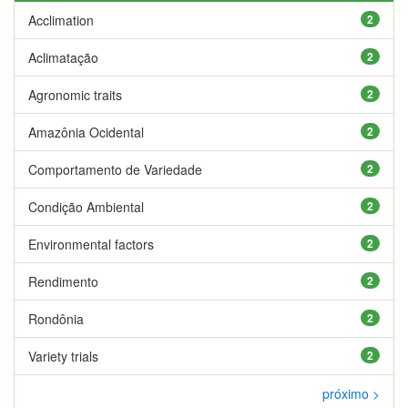
Acclimation
2
Aclimatação
2
Agronomic traits
2
Amazônia Ocidental
2
Comportamento de Variedade
2
Condição Ambiental
2
Environmental factors
2
Rendimento
2
Rondônia
2
Variety trials
2
próximo >