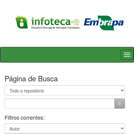
Skip
navigation
Página de Busca
Filtros correntes: