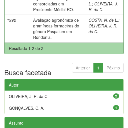
consorciadas em
L.
;
OLIVEIRA, J.
Presidente Médici-RO.
R. da C.
1992
Avaliação agronômica de
COSTA, N. de L.
;
gramíneas forrageiras do
OLIVEIRA, J. R.
gênero Paspalum em
da C.
Rondônia.
Resultado 1-2 de 2.
Anterior
1
Póximo
Busca facetada
Autor
OLIVEIRA, J. R. da C.
2
GONÇALVES, C. A.
1
Assunto