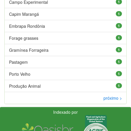
Campo Experimental
1
Capim Marangá
1
Embrapa Rondônia
1
Forage grasses
1
Gramínea Forrageira
1
Pastagem
1
Porto Velho
1
Produção Animal
1
próximo >
Indexado por