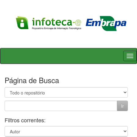
Skip
navigation
Página de Busca
Filtros correntes: