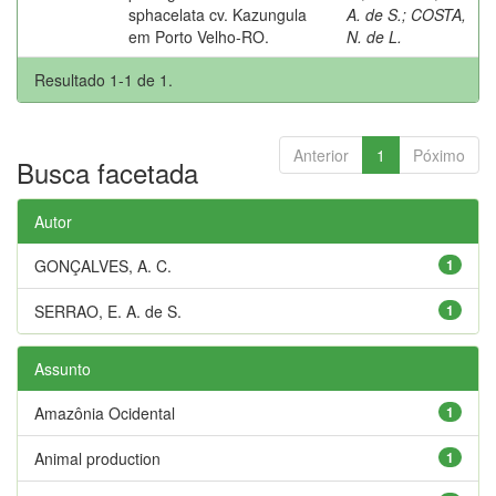
sphacelata cv. Kazungula
A. de S.
;
COSTA,
em Porto Velho-RO.
N. de L.
Resultado 1-1 de 1.
Anterior
1
Póximo
Busca facetada
Autor
GONÇALVES, A. C.
1
SERRAO, E. A. de S.
1
Assunto
Amazônia Ocidental
1
Animal production
1