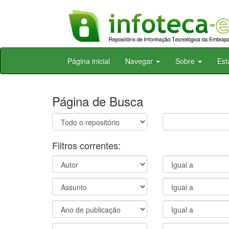
Skip
Página inicial
Navegar
Sobre
Est
navigation
Página de Busca
Filtros correntes: