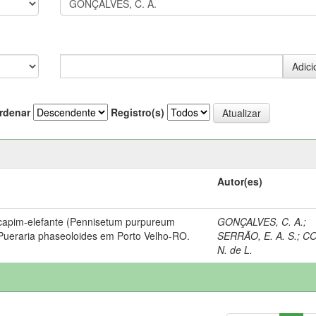
rdenar
Registro(s)
Autor(es)
 capim-elefante (Pennisetum purpureum
GONÇALVES, C. A.
;
Pueraria phaseoloides em Porto Velho-RO.
SERRÃO, E. A. S.
;
CO
N. de L.