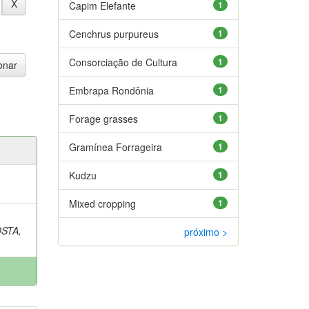
Capim Elefante
1
Cenchrus purpureus
1
Consorciação de Cultura
1
Embrapa Rondônia
1
Forage grasses
1
Gramínea Forrageira
1
Kudzu
1
Mixed cropping
1
STA,
próximo >